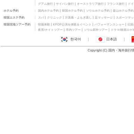
グアム旅行
サイパン旅行
オーストラリア旅行
フランス旅行
ドイ
ホテル予約
国内ホテル予約
韓国ホテル予約
ソウルホテル予約
釜山ホテル予約
韓国エステ予約
スパ
クリニック
汗蒸幕・よもぎ蒸し
足マッサージ
スポーツマッ
韓国現地ツアー予約
韓服体験
KPOP公演＆体験＆イベント
パフォーマンスショー
伝統
夜景/ナイトツアー
市内ツアー
ソウル郊外ツアー
ドラマ/映画ロケ
한국어
|
日本語
|
Copyright (C) 国内・海外旅