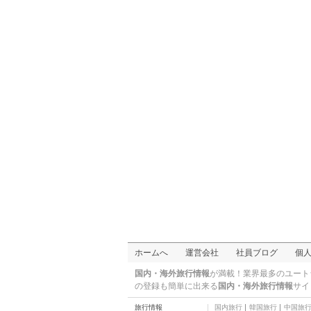
ホームへ
運営会社
社員ブログ
個
国内・海外旅行情報
が満載！業界最多のユート
の登録も簡単に出来る
国内・海外旅行情報
サイ
旅行情報
国内旅行
韓国旅行
中国旅