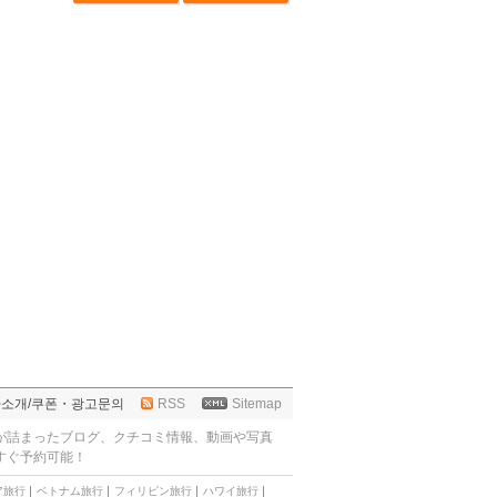
사소개
/
쿠폰・광고문의
RSS
Sitemap
が詰まったブログ、クチコミ情報、動画や写真
すぐ予約可能！
ア旅行
ベトナム旅行
フィリピン旅行
ハワイ旅行