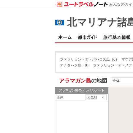
みんなのガイ
北マリアナ諸
ファラリョン・デ・パハロス島
（0）
マウグ
アナタハン島
（0）
ファラリョン・デ・メデ
アラマガン島
の地図
全体
アラマガン島
のトラベルノート
全体
人気順