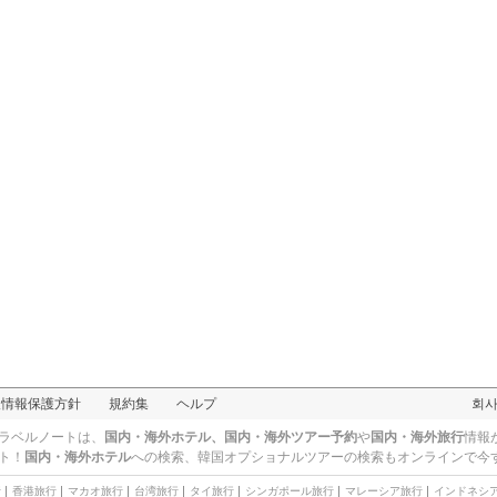
人情報保護方針
規約集
ヘルプ
회
ラベルノートは、
国内・海外ホテル、国内・海外ツアー予約
や
国内・海外旅行
情報
ト！
国内・海外ホテル
への検索、
韓国オプショナルツアー
の検索もオンラインで今
行
香港旅行
マカオ旅行
台湾旅行
タイ旅行
シンガポール旅行
マレーシア旅行
インドネシ