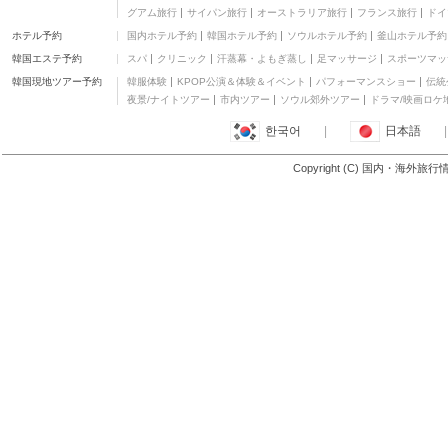
グアム旅行
サイパン旅行
オーストラリア旅行
フランス旅行
ドイ
ホテル予約
国内ホテル予約
韓国ホテル予約
ソウルホテル予約
釜山ホテル予約
韓国エステ予約
スパ
クリニック
汗蒸幕・よもぎ蒸し
足マッサージ
スポーツマッ
韓国現地ツアー予約
韓服体験
KPOP公演＆体験＆イベント
パフォーマンスショー
伝統
夜景/ナイトツアー
市内ツアー
ソウル郊外ツアー
ドラマ/映画ロケ
한국어
|
日本語
|
Copyright (C) 国内・海外旅