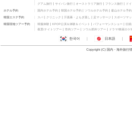
グアム旅行
サイパン旅行
オーストラリア旅行
フランス旅行
ドイ
ホテル予約
国内ホテル予約
韓国ホテル予約
ソウルホテル予約
釜山ホテル予約
韓国エステ予約
スパ
クリニック
汗蒸幕・よもぎ蒸し
足マッサージ
スポーツマッ
韓国現地ツアー予約
韓服体験
KPOP公演＆体験＆イベント
パフォーマンスショー
伝統
夜景/ナイトツアー
市内ツアー
ソウル郊外ツアー
ドラマ/映画ロケ
한국어
|
日本語
|
Copyright (C) 国内・海外旅