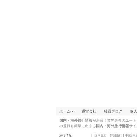
ホームへ
運営会社
社員ブログ
個
国内・海外旅行情報
が満載！業界最多のユート
の登録も簡単に出来る
国内・海外旅行情報
サイ
旅行情報
国内旅行
韓国旅行
中国旅