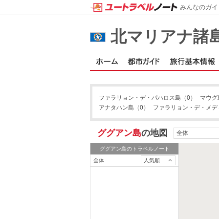
みんなのガイ
北マリアナ諸
ファラリョン・デ・パハロス島
（0）
マウグ
アナタハン島
（0）
ファラリョン・デ・メデ
ググアン島
の地図
全体
ググアン島
のトラベルノート
全体
人気順