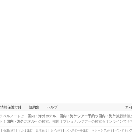
人情報保護方針
規約集
ヘルプ
회
ラベルノートは、
国内・海外ホテル、国内・海外ツアー予約
や
国内・海外旅行
情報
ト！
国内・海外ホテル
への検索、
韓国オプショナルツアー
の検索もオンラインで今
行
香港旅行
マカオ旅行
台湾旅行
タイ旅行
シンガポール旅行
マレーシア旅行
インドネシ