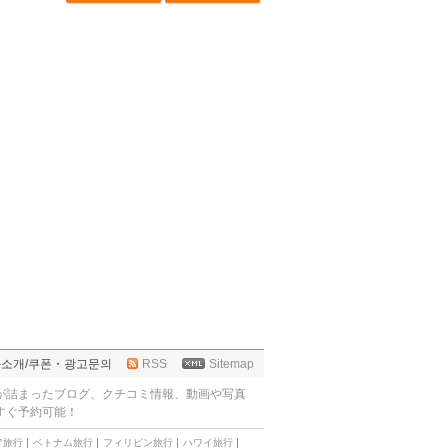
사소개
/
쿠폰・광고문의
RSS
Sitemap
が詰まったブログ、クチコミ情報、動画や写真
すぐ予約可能！
ア旅行
ベトナム旅行
フィリピン旅行
ハワイ旅行