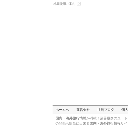
地図使用ご案内
ホームへ
運営会社
社員ブログ
個
国内・海外旅行情報
が満載！業界最多のユート
の登録も簡単に出来る
国内・海外旅行情報
サイ