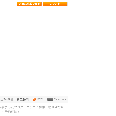
사소개
/
쿠폰・광고문의
RSS
Sitemap
が詰まったブログ、クチコミ情報、動画や写真
すぐ予約可能！