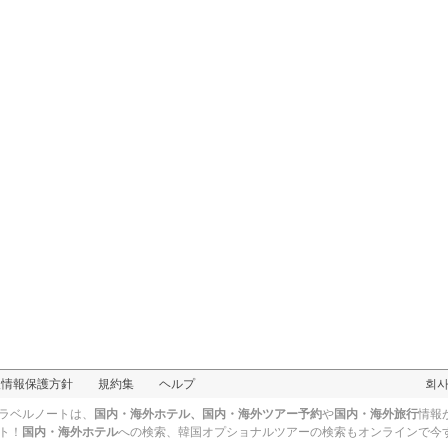
人情報保護方針
規約集
ヘルプ
회
ラベルノートは、
国内・海外ホテル、国内・海外ツアー予約
や
国内・海外旅行
情報
ト！
国内・海外ホテル
への検索、
韓国オプショナルツアー
の検索もオンラインで今