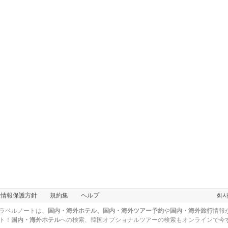
人情報保護方針
規約集
ヘルプ
회
ラベルノートは、
国内・海外ホテル、国内・海外ツアー予約
や
国内・海外旅行
情報
ト！
国内・海外ホテル
への検索、
韓国オプショナルツアー
の検索もオンラインで今