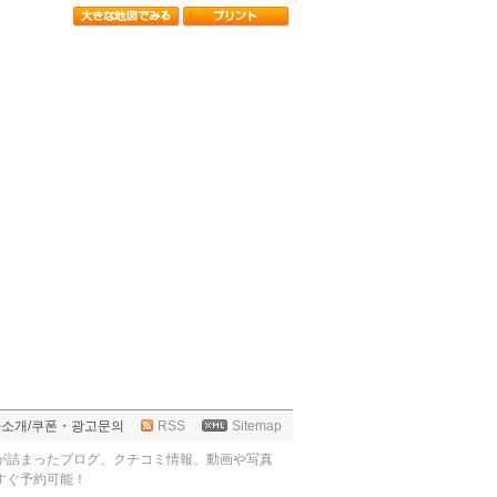
사소개
/
쿠폰・광고문의
RSS
Sitemap
が詰まったブログ、クチコミ情報、動画や写真
すぐ予約可能！