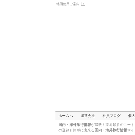
地図使用ご案内
タポチョ
ホームへ
運営会社
社員ブログ
個
国内・海外旅行情報
が満載！業界最多のユート
の登録も簡単に出来る
国内・海外旅行情報
サイ
パパゴ