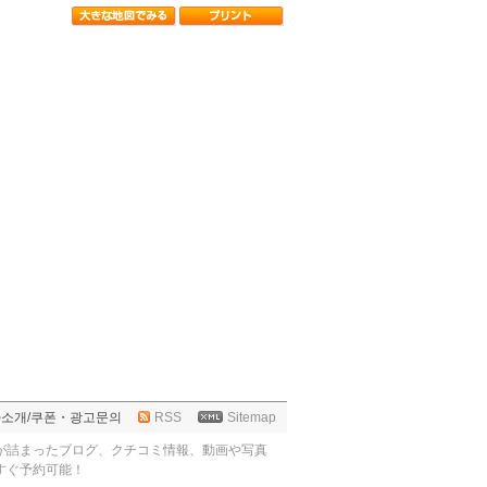
사소개
/
쿠폰・광고문의
RSS
Sitemap
が詰まったブログ、クチコミ情報、動画や写真
すぐ予約可能！