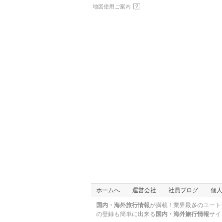
地図使用ご案内
ホームへ
運営会社
社員ブログ
個
国内・海外旅行情報
が満載！業界最多のユート
の登録も簡単に出来る
国内・海外旅行情報
サイ