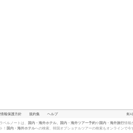
人情報保護方針
規約集
ヘルプ
회
ラベルノートは、
国内・海外ホテル、国内・海外ツアー予約
や
国内・海外旅行
情報
ト！
国内・海外ホテル
への検索、
韓国オプショナルツアー
の検索もオンラインで今