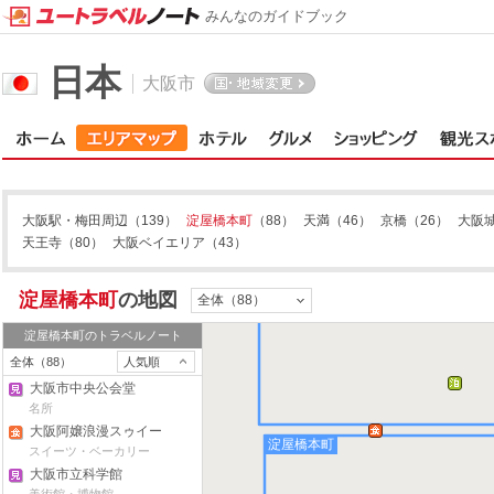
みんなのガイドブック
日本
大阪市
大阪駅・梅田周辺
（139）
淀屋橋本町
（88）
天満
（46）
京橋
（26）
大阪
天王寺
（80）
大阪ベイエリア
（43）
淀屋橋本町
の地図
全体（88）
淀屋橋本町
のトラベルノート
全体（88）
人気順
大阪市中央公会堂
名所
大阪阿嬢浪漫スゥイー
淀屋橋本町
ツ(堂島店)
スイーツ・ベーカリー
大阪市立科学館