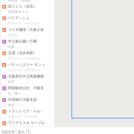
美術館・博物館
花くじら（歩店）
居酒屋/ＢＡＲ
パリアッシュ
スイーツ・ベーカリー
コメダ珈琲（大阪土佐
堀店）
カフェ
中之島公園バラ園
公園
五感（北浜本館）
スイーツ・ベーカリー
パティシエリー モン シ
ュシュ（堂島本店）
スイーツ・ベーカリー
大阪府立中之島図書館
名所
韓国観光公社 大阪支
社
街・通り
日本銀行大阪支店
名所
トラットリア・イル・
グラディーノ
イタリア・フレンチ
アリアラスカ マーブル
トレ
イタリア・フレンチ
地図使用ご案内