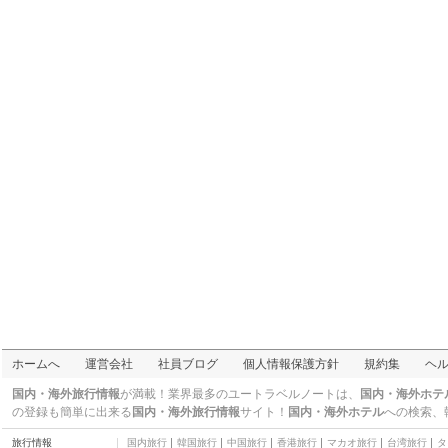
graf fudo
カフェ
nymphs
アクセサリー
レ・グ－テ
スイーツ・ベーカリー
IRIDIUM featuring
SOTHYS
エステ・マッサージ
京町堀 マメ6
スイーツ・ベーカリー
北浜レトロビルヂング
名所
オフィシナ・デル・カ
フェ（淀屋橋店）
カフェ
サンマルクカフェ（大
阪北浜店）
カフェ
風泉
カフェ
パティスリー アンジェ
ホームへ
運営会社
社員ブログ
個人情報保護方針
規約集
ヘ
ラ（本町店）
スイーツ・ベーカリー
"R" Riverside Grill &
国内・海外旅行情報
が満載！業界最多のユートラベルノートは、
国内・海外ホテ
BEER GARDEN
焼肉・韓国料理
の登録も簡単に出来る
国内・海外旅行情報
サイト！
国内・海外ホテル
への検索、
チュカテ
旅行情報
国内旅行
韓国旅行
中国旅行
香港旅行
マカオ旅行
台湾旅行
タ