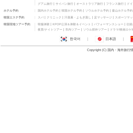
イタリア・フレンチ
グアム旅行
サイパン旅行
オーストラリア旅行
フランス旅行
ドイ
北浜レトロ
ホテル予約
国内ホテル予約
韓国ホテル予約
ソウルホテル予約
釜山ホテル予約
カフェ
韓国エステ予約
スパ
クリニック
汗蒸幕・よもぎ蒸し
足マッサージ
スポーツマッ
（食）ましか Platform
of "EAT"
洋食
韓国現地ツアー予約
韓服体験
KPOP公演＆体験＆イベント
パフォーマンスショー
伝統
グローブピッコラ
夜景/ナイトツアー
市内ツアー
ソウル郊外ツアー
ドラマ/映画ロケ
洋食
한국어
|
日本語
|
ベジキッチン北浜
ダイニングバー
Copyright (C) 国内・海外旅
もっと見る