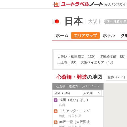
みんなのガイ
日本
大阪市
大阪駅・梅田周辺
（139）
淀屋橋本町
（88
天王寺
（80）
大阪ベイエリア
（43）
心斎橋・難波
の地図
全体（236）
心斎橋・難波
のトラベルノート
全体（236）
人気順
戎橋（えびすばし）
名所
コリアンダイニング
WEAN
焼肉・韓国料理
赤坂一龍（大阪難波
店）