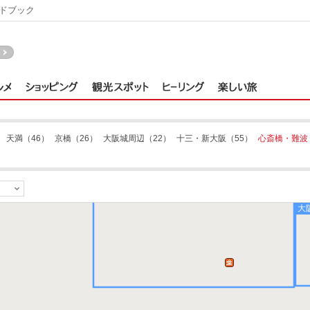
ドブック
淀屋橋本町
）
天満
（46）
京橋
（26）
大阪城周辺
（22）
十三・新大阪
（55）
心斎橋・難波
大