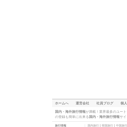
アクアリウムダイニン
グ 心斎橋ライム
ダイニングバー
天然食堂 かふぅ
寿司・和食
本家 大たこ（法善寺
店）
お好み焼き・鉄板焼き
JILLSTUART CAFE（大
丸大阪・心斎橋店）
カフェ
李家風餃子房（西心斎
橋店）
中華
韓国サムギョプサル専
門 コッテジ（心斎橋
焼肉・韓国料理
店）
串かつ 二色
居酒屋/ＢＡＲ
たこ昌（道頓堀本店）
ご当地グルメ
味仙
麺類
千とせ
ホームへ
運営会社
社員ブログ
個
ご当地グルメ
元祖串かつ だるま
国内・海外旅行情報
が満載！業界最多のユート
（なんば本店）
ご当地グルメ
の登録も簡単に出来る
国内・海外旅行情報
サイ
大阪ぼてぢゅう（本
旅行情報
国内旅行
韓国旅行
中国旅