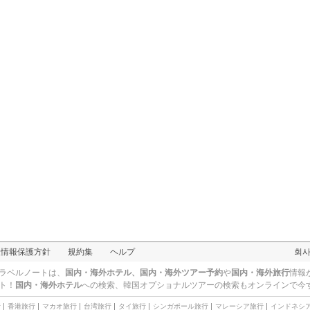
人情報保護方針
規約集
ヘルプ
회
ラベルノートは、
国内・海外ホテル、国内・海外ツアー予約
や
国内・海外旅行
情報
ト！
国内・海外ホテル
への検索、
韓国オプショナルツアー
の検索もオンラインで今
行
香港旅行
マカオ旅行
台湾旅行
タイ旅行
シンガポール旅行
マレーシア旅行
インドネシ