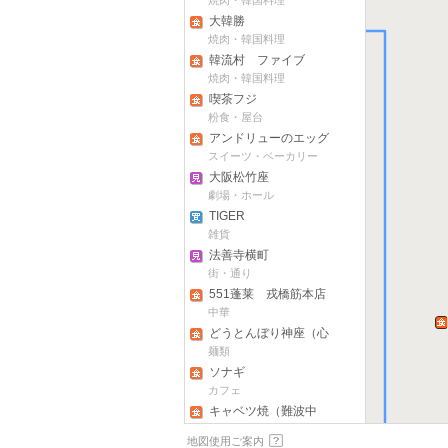
焼肉・韓国料理
大韓勝
焼肉・韓国料理
韓流村 ファイブ
焼肉・韓国料理
喫茶フジ
粉食・屋台
アンドリューのエッグ
タルト（道頓堀本店）
スイーツ・ベーカリー
大阪松竹座
劇場・ホール
TIGER
COPENHAGEN（アメ
雑貨
リカ村店）
法善寺横町
街・通り
551蓬莱 戎橋筋本店
中華
どうとんぼり神座（心
斎橋店）
麺類
ソナギ
カフェ
キャベツ焼（難波中
店）
粉食・屋台
地図使用ご案内