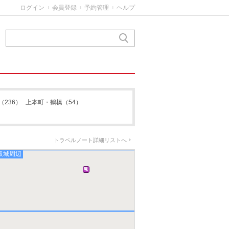
ログイン
会員登録
予約管理
ヘルプ
|
|
|
京橋
（236）
上本町・鶴橋
（54）
トラベルノート詳細リストへ
阪城周辺