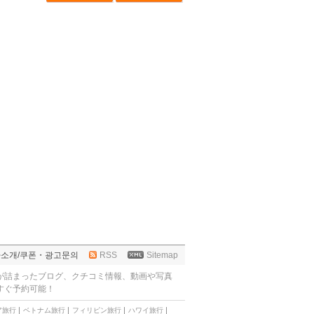
사소개
/
쿠폰・광고문의
RSS
Sitemap
が詰まったブログ、クチコミ情報、動画や写真
すぐ予約可能！
ア旅行
ベトナム旅行
フィリピン旅行
ハワイ旅行