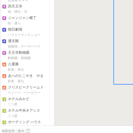
居酒屋/ＢＡＲ
四天王寺
城・神社・寺
ジャンジャン横丁
街・通り
朝日劇場
パフォーマンスショー
通天閣
遊園地・テーマパーク
天王寺動物園
動物園・植物園
八重勝
粉食・屋台
あべのたこやき やま
ちゃん 本店
粉食・屋台
クリスピークリームド
ーナツ（あべのキュー
スイーツ・ベーカリー
ズモール店）
ホテルみかど
二つ星
ホテル中央オアシス
二つ星
ボーディング ハウス
二つ星
地図使用ご案内