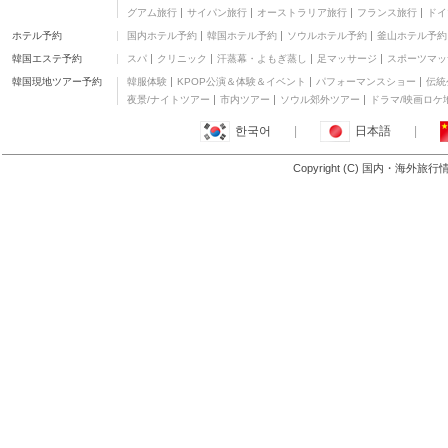
二つ星
グアム旅行
サイパン旅行
オーストラリア旅行
フランス旅行
ドイ
東横INN大阪通天閣前
ホテル予約
国内ホテル予約
韓国ホテル予約
ソウルホテル予約
釜山ホテル予約
三つ星
韓国エステ予約
スパ
クリニック
汗蒸幕・よもぎ蒸し
足マッサージ
スポーツマッ
Green Hill Hotel Osaka
Tennouji
その他
韓国現地ツアー予約
韓服体験
KPOP公演＆体験＆イベント
パフォーマンスショー
伝統
ホテル太洋
夜景/ナイトツアー
市内ツアー
ソウル郊外ツアー
ドラマ/映画ロケ
二つ星
한국어
|
日本語
|
ファインアロマ天王寺 -
アダルト オンリー
二つ星
Copyright (C) 国内・海外旅
もっと見る