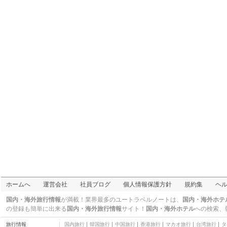
ピースハウス幸
二つ星
ホテルバリタワー大阪
天王寺
三つ星
ソーシャルハウス
その他
パーク イン
その他
ホテル カサブランカ -
アダルト オンリー
三つ星
ホテル来山北館
二つ星
ビジネスホテル加賀
その他
FP HOTELS Grand 難波
南
三つ星
Poly Hostel Osaka
その他
ホテル ジパング
ホームへ
運営会社
社員ブログ
個人情報保護方針
規約集
ヘ
二つ星
天王寺ラグーンホテル
国内・海外旅行情報
が満載！業界最多のユートラベルノートは、
国内・海外ホテ
三つ星
の登録も簡単に出来る
国内・海外旅行情報
サイト！
国内・海外ホテル
への検索、
旅人の宿 トミヤ
旅行情報
国内旅行
韓国旅行
中国旅行
香港旅行
マカオ旅行
台湾旅行
タ