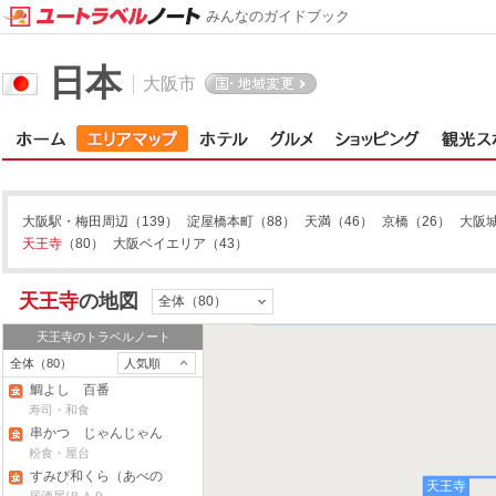
みんなのガイドブック
日本
大阪市
大阪駅・梅田周辺
（139）
淀屋橋本町
（88）
天満
（46）
京橋
（26）
大阪
天王寺
（80）
大阪ベイエリア
（43）
天王寺
の地図
全体（80）
天王寺
のトラベルノート
全体（80）
人気順
鯛よし 百番
寿司・和食
串かつ じゃんじゃん
（新世界本店）
粉食・屋台
すみび和くら（あべの
天王寺
キューズモール店）