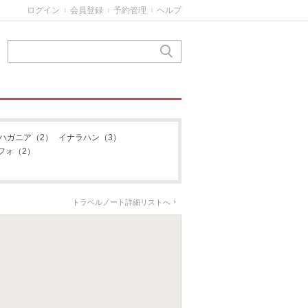
バリガダ
ログイン
会員登録
予約管理
ヘルプ
|
|
|
シナハニャ
マンギラオ
チャラン・パゴ・オルド
ハガニア
（2）
イナラハン
（3）
フォ
（2）
トラベルノート詳細リストへ