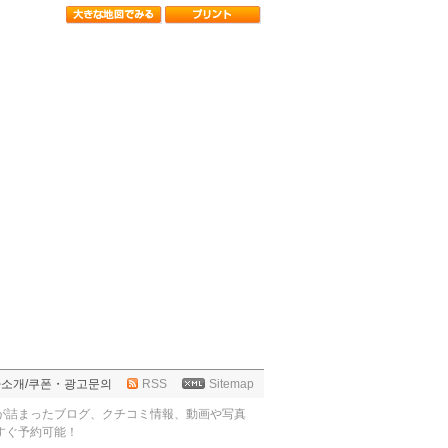
사소개
/
쿠폰・광고문의
RSS
Sitemap
が詰まったブログ、クチコミ情報、動画や写真
すぐ予約可能！