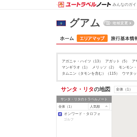
みんなのガイ
ピティ
グアム
アガニャ・ハイツ
（13）
アガット
（5）
ア
マンギラオ
（1）
メリッソ
（2）
モンモン・
タムニン（タモンを含む）
（115）
ウマタッ
サンタ・リタ
の地図
全体（1）
サンタ・リタ
のトラベルノート
全体（1）
人気順
オンワード・タロフォ
フォ・ゴルフクラブ
ゴルフ