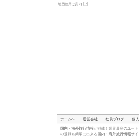
地図使用ご案内
ウマタック
ホームへ
運営会社
社員ブログ
個
国内・海外旅行情報
が満載！業界最多のユート
の登録も簡単に出来る
国内・海外旅行情報
サイ