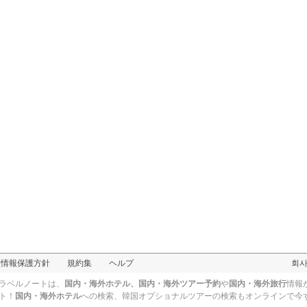
イナラハン
メリッソ
人情報保護方針
規約集
ヘルプ
회
ラベルノートは、
国内・海外ホテル、国内・海外ツアー予約
や
国内・海外旅行
情報
ココス島
ト！
国内・海外ホテル
への検索、
韓国オプショナルツアー
の検索もオンラインで今