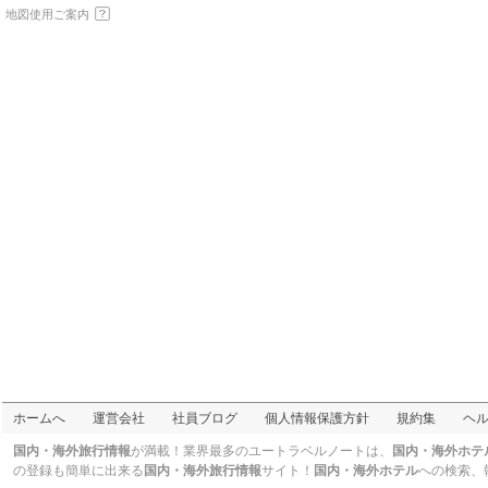
地図使用ご案内
ホームへ
運営会社
社員ブログ
個人情報保護方針
規約集
ヘ
国内・海外旅行情報
が満載！業界最多のユートラベルノートは、
国内・海外ホテ
の登録も簡単に出来る
国内・海外旅行情報
サイト！
国内・海外ホテル
への検索、