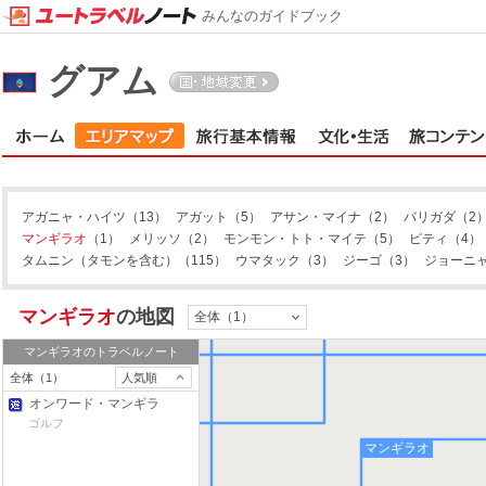
みんなのガイドブック
グアム
バリガダ
アガニャ・ハイツ
（13）
アガット
（5）
アサン・マイナ
（2）
バリガダ
（2
マンギラオ
（1）
メリッソ
（2）
モンモン・トト・マイテ
（5）
ピティ
（4）
タムニン（タモンを含む）
（115）
ウマタック
（3）
ジーゴ
（3）
ジョーニ
マンギラオ
の地図
全体（1）
マンギラオ
のトラベルノート
全体（1）
人気順
オンワード・マンギラ
オ・ゴルフクラブ
ゴルフ
マンギラオ