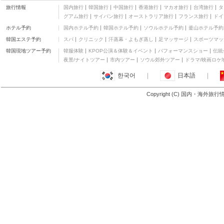
旅行情報
国内旅行
韓国旅行
中国旅行
香港旅行
マカオ旅行
台湾旅行
タ
グアム旅行
サイパン旅行
オーストラリア旅行
フランス旅行
ドイ
ホテル予約
国内ホテル予約
韓国ホテル予約
ソウルホテル予約
釜山ホテル予約
韓国エステ予約
スパ
クリニック
汗蒸幕・よもぎ蒸し
足マッサージ
スポーツマッ
韓国現地ツアー予約
韓服体験
KPOP公演＆体験＆イベント
パフォーマンスショー
伝統
夜景/ナイトツアー
市内ツアー
ソウル郊外ツアー
ドラマ/映画ロケ
한국어
|
日本語
|
Copyright (C) 国内・海外旅