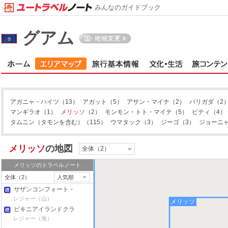
みんなのガイドブック
グアム
アガニャ・ハイツ
（13）
アガット
（5）
アサン・マイナ
（2）
バリガダ
（2
マンギラオ
（1）
メリッソ
（2）
モンモン・トト・マイテ
（5）
ピティ
（4）
タムニン（タモンを含む）
（115）
ウマタック
（3）
ジーゴ
（3）
ジョーニ
メリッソ
の地図
全体（2）
メリッソ
のトラベルノート
全体（2）
人気順
サザンコンフォート・
ランチ＆ズーベンチャ
レジャー（山）
メリッソ
ー
ビキニアイランドクラ
ブ
レジャー（海）