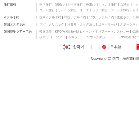
旅行情報
国内旅行
韓国旅行
中国旅行
香港旅行
マカオ旅行
台湾旅行
タ
グアム旅行
サイパン旅行
オーストラリア旅行
フランス旅行
ドイ
ホテル予約
国内ホテル予約
韓国ホテル予約
ソウルホテル予約
釜山ホテル予約
韓国エステ予約
スパ
クリニック
汗蒸幕・よもぎ蒸し
足マッサージ
スポーツマッ
韓国現地ツアー予約
韓服体験
KPOP公演＆体験＆イベント
パフォーマンスショー
伝統
夜景/ナイトツアー
市内ツアー
ソウル郊外ツアー
ドラマ/映画ロケ
한국어
|
日本語
|
Copyright (C) 国内・海外旅