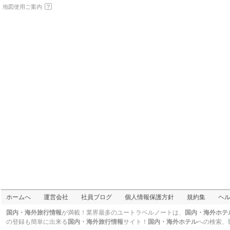
地図使用ご案内
ホームへ
運営会社
社員ブログ
個人情報保護方針
規約集
ヘ
国内・海外旅行情報
が満載！業界最多のユートラベルノートは、
国内・海外ホテ
の登録も簡単に出来る
国内・海外旅行情報
サイト！
国内・海外ホテル
への検索、