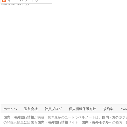
オー・コアン・ドゥ・
地図使用ご案内
フー
イタリア・フレンチ
ピッツエリア エ トラッ
トリア ダ イーサ
イタリア・フレンチ
ニューオータニ イン東
京
三つ星
ホテルルートイン五反
田
三つ星
waves nakameguro
二つ星
ホテルマイステイズ五
反田駅前
三つ星
月極倶楽部 東五反田
二つ星
ホテル ミッドイン目黒
駅前
三つ星
アリエッタ ホテル アン
ド トラットリア
三つ星
パレステュディオ五反
田 STATION FRONT
三つ星
ホームへ
運営会社
社員ブログ
個人情報保護方針
規約集
ヘ
フレックステイイン白
金
二つ星
国内・海外旅行情報
が満載！業界最多のユートラベルノートは、
国内・海外ホテ
ドシー五反田 - 男性専用
の登録も簡単に出来る
国内・海外旅行情報
サイト！
国内・海外ホテル
への検索、
二つ星