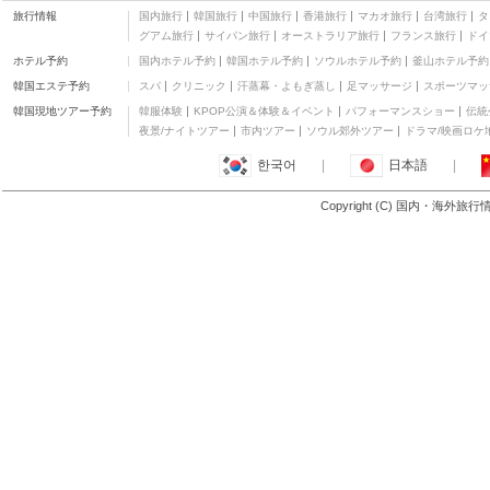
旅行情報
国内旅行
韓国旅行
中国旅行
香港旅行
マカオ旅行
台湾旅行
タ
Global Cabin 東京 五反
グアム旅行
サイパン旅行
オーストラリア旅行
フランス旅行
ドイ
田
二つ星
ホテル予約
国内ホテル予約
韓国ホテル予約
ソウルホテル予約
釜山ホテル予約
ダイワロイネットホテ
ル東京大崎
三つ星
韓国エステ予約
スパ
クリニック
汗蒸幕・よもぎ蒸し
足マッサージ
スポーツマッ
ウェスティンホテル東
韓国現地ツアー予約
韓服体験
KPOP公演＆体験＆イベント
パフォーマンスショー
伝統
京
五つ星
夜景/ナイトツアー
市内ツアー
ソウル郊外ツアー
ドラマ/映画ロケ
ダイワロイネットホテ
한국어
|
日本語
|
ル東京大崎
三つ星
ホテルアベスト目黒
Copyright (C) 国内・海外旅
三つ星
もっと見る