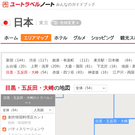
みんなのガイドブック
日本
東京
渋谷
新宿
（144）
渋谷
（117）
銀座・有楽町
（112）
東京駅・日本橋
（84）
お台場
（20）
上野・浅草
（209）
大森・蒲田
（81）
下北沢
（18）
池袋・
目黒・五反田・大崎
（54）
赤坂・四ツ谷
（83）
神楽坂
（16）
江戸川・両国
恵比寿・代
目黒・五反田・大崎
の地図
全体（54）
目黒・五反田・大崎
のトラベルノ
ート
全体（54）
人気順
創作韓国料理店カント
目黒・五反田・大崎
ラ
焼肉・韓国料理
パティスリージュンウ
ジタ
スイーツ・ベーカリー