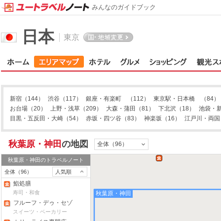
みんなのガイドブック
日本
東京
新宿
（144）
渋谷
（117）
銀座・有楽町
（112）
東京駅・日本橋
（84）
お台場
（20）
上野・浅草
（209）
大森・蒲田
（81）
下北沢
（18）
池袋・
目黒・五反田・大崎
（54）
赤坂・四ツ谷
（83）
神楽坂
（16）
江戸川・両国
秋葉原・神田
の地図
全体（96）
秋葉原・神田
のトラベルノート
全体（96）
人気順
鮨処膳
寿司・和食
秋葉原・神田
フルーフ・デゥ・セゾ
ン
スイーツ・ベーカリー