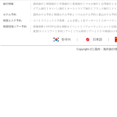
YMCA アジア ユース セ
旅行情報
国内旅行
韓国旅行
中国旅行
香港旅行
マカオ旅行
台湾旅行
タ
ンター
二つ星
グアム旅行
サイパン旅行
オーストラリア旅行
フランス旅行
ドイ
Artist Hotel BnA
ホテル予約
国内ホテル予約
韓国ホテル予約
ソウルホテル予約
釜山ホテル予約
STUDIO Akihabara
三つ星
韓国エステ予約
スパ
クリニック
汗蒸幕・よもぎ蒸し
足マッサージ
スポーツマッ
秋葉原ホテル3000 - ホ
ステル
二つ星
韓国現地ツアー予約
韓服体験
KPOP公演＆体験＆イベント
パフォーマンスショー
伝統
アパホテル〈日本橋 馬
夜景/ナイトツアー
市内ツアー
ソウル郊外ツアー
ドラマ/映画ロケ
喰町駅北〉
三つ星
한국어
|
日本語
|
ナインアワーズ竹橋
二つ星
Copyright (C) 国内・海外旅
もっと見る
汐留・築地