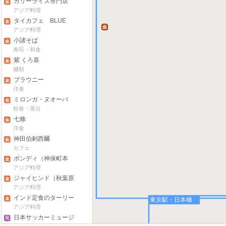
カリーライス専門店
エチオピア（本店）
アジア料理
タイカフェ BLUE
PAPAYA
アジア料理
小諸そば
寿司・和食
紫 くろ喜
麺類
ブラウニー
洋食
ミロンガ・ヌオーバ
粉食・屋台
七條
洋食
神田伯剌西爾
カフェ
ボンディ（神保町本
店）
アジア料理
ジャイヒンド（秋葉原
店）
アジア料理
インド定食のターリー
東京駅・日本橋
屋
アジア料理
日本サッカーミュージ