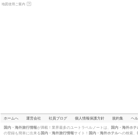
アム
美術館・博物館
地図使用ご案内
焼肉韓菜 福寿 秋葉原店
焼肉・韓国料理
そば処 二葉
麺類
神保町 傳
ダイニングバー
フクモリ
粉食・屋台
issa
カフェ
cafe紅
カフェ
スカイラウンジ暁(明治
大学 食堂)
粉食・屋台
うどん 丸香
粉食・屋台
アイコウシャ
銀座・有楽町
洋食
酔ってけ
ホームへ
運営会社
社員ブログ
個人情報保護方針
規約集
ヘ
居酒屋/ＢＡＲ
ラ・コシーナ・デ・ガ
国内・海外旅行情報
が満載！業界最多のユートラベルノートは、
国内・海外ホテ
ストン
洋食
の登録も簡単に出来る
国内・海外旅行情報
サイト！
国内・海外ホテル
への検索、