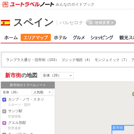
みんなのガイドブック
スペイン
バルセロナ
ランブラス通り・旧市街
（103）
ゴシック地区
（4）
モンジュイック
（7）
新市街
の地図
全体（26）
新市街
のトラベルノート
全体（26）
人気順
カンプ・ノウ・スタジ
アム
スポーツ・闘牛
サンツ駅
空港情報
グエル別邸
新市街
世界遺産