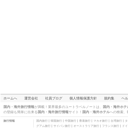
四つ星
メディウム プリスマ ホ
テル
二つ星
デルビー
四つ星
バルセロナ プラザ ホテ
ル
四つ星
サノテル アストン ホテ
ル
三つ星
NH ヌマンシア ホテル
四つ星
アレナス ホテル
四つ星
U232 ホテル
四つ星
メリア バルセロナ
五つ星
ホテル フーザ イリャ
ホームへ
運営会社
社員ブログ
個人情報保護方針
規約集
ヘ
四つ星
NH レス コルツ
国内・海外旅行情報
が満載！業界最多のユートラベルノートは、
国内・海外ホテ
四つ星
の登録も簡単に出来る
国内・海外旅行情報
サイト！
国内・海外ホテル
への検索、
アパートホテル アテネ
旅行情報
国内旅行
韓国旅行
中国旅行
香港旅行
マカオ旅行
台湾旅行
タ
ア
四つ星
グアム旅行
サイパン旅行
オーストラリア旅行
フランス旅行
ドイ