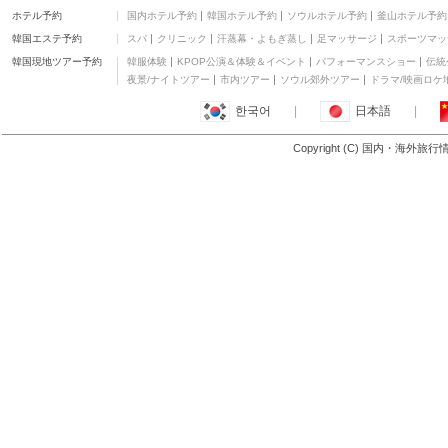
ホテル予約
国内ホテル予約
韓国ホテル予約
ソウルホテル予約
釜山ホテル予約
韓国エステ予約
スパ
クリニック
汗蒸幕・よもぎ蒸し
足マッサージ
スポーツマッ
韓国現地ツアー予約
韓服体験
KPOP公演＆体験＆イベント
パフォーマンスショー
伝統
夜景/ナイトツアー
市内ツアー
ソウル郊外ツアー
ドラマ/映画ロケ
한국어
|
日本語
|
Copyright (C) 国内・海外旅