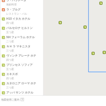
ラ・パラデータ
海鮮料理
ラ・ブルグ
レストラン・バル
H10 イタカ ホテル
四つ星
バルセロナ ヒルトン
五つ星
NH フォーラム ホテル
二つ星
ＮＨ ラ マキニスタ
三つ星
ヴィンチ アレーナ ホテ
ル
四つ星
プリンセス ソフィア
五つ星
エキスポ
四つ星
カタロニア ローマ ホテ
ル
三つ星
アッバ サンツ ホテル
四つ星
地図使用ご案内
ＮＨ ラリー