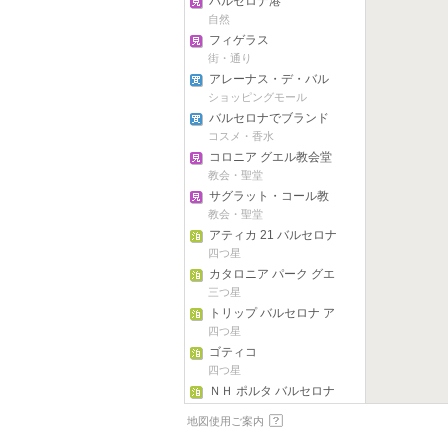
バルセロナ港
自然
フィゲラス
街・通り
アレーナス・デ・バル
セロナ
ショッピングモール
バルセロナでブランド
ものショッピング
コスメ・香水
コロニア グエル教会堂
教会・聖堂
サグラット・コール教
会
教会・聖堂
アティカ 21 バルセロナ
マール ホテル
四つ星
カタロニア パーク グエ
ル ホテル
三つ星
トリップ バルセロナ ア
エロプエルト ホテル
四つ星
ゴティコ
四つ星
ＮＨ ポルタ バルセロナ
三つ星
地図使用ご案内
アパートメント アテネ
ア パーク