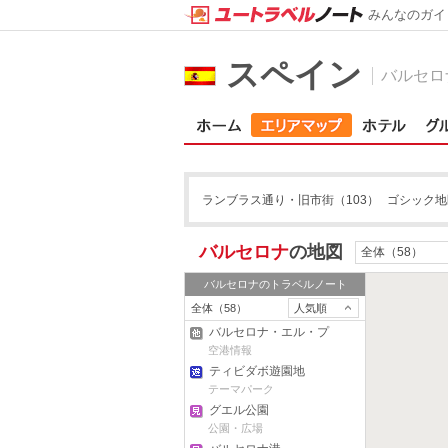
みんなのガイ
スペイン
バルセロ
ランブラス通り・旧市街
（103）
ゴシック地
バルセロナ
の地図
全体（58）
バルセロナ
のトラベルノート
全体（58）
人気順
バルセロナ・エル・プ
ラット国際空港
空港情報
ティビダボ遊園地
テーマパーク
グエル公園
公園・広場