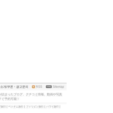
사소개
/
쿠폰・광고문의
RSS
Sitemap
が詰まったブログ、クチコミ情報、動画や写真
すぐ予約可能！
ア旅行
ベトナム旅行
フィリピン旅行
ハワイ旅行