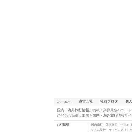
三つ星
ノボルテ サント ホアン
デスピ
四つ星
ホテル エグゼパーク デ
ル バレ
四つ星
カタロニア バルセロナ
505 ホテル
四つ星
カタロニア カステルノ
ウ ホテル
三つ星
オスタル ラミ
二つ星
AC バルセロナ フォラ
ム バイ マリオット
四つ星
アテネア バジェス ホテ
ル
四つ星
ノボテル バルセロナ サ
ント クガット
四つ星
カタロニア グラン ベル
ホームへ
運営会社
社員ブログ
個
ディ ホテル
四つ星
リアルト
国内・海外旅行情報
が満載！業界最多のユート
三つ星
の登録も簡単に出来る
国内・海外旅行情報
サイ
カタロニア ミカド ホテ
旅行情報
国内旅行
韓国旅行
中国旅
ル
三つ星
グアム旅行
サイパン旅行