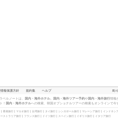
人情報保護方針
規約集
ヘルプ
회
ラベルノートは、
国内・海外ホテル、国内・海外ツアー予約
や
国内・海外旅行
情報
ト！
国内・海外ホテル
への検索、
韓国オプショナルツアー
の検索もオンラインで今
行
香港旅行
マカオ旅行
台湾旅行
タイ旅行
シンガポール旅行
マレーシア旅行
インドネシ
オーストラリア旅行
フランス旅行
ドイツ旅行
スペイン旅行
イギリス旅行
イタリア旅行