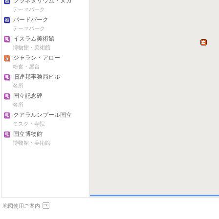
プラネタリウム・ヌガ
ラ
テーマパーク
バードパーク
テーマパーク
イスラム美術館
博物館・美術館
ジャラン・アロー
粉食・屋台
旧連邦事務局ビル
名所
国立記念碑
名所
クアラルンプール国立
モスク
モスク・寺院
国立博物館
博物館・美術館
地図使用ご案内