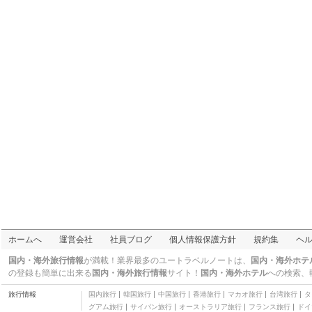
ホームへ
運営会社
社員ブログ
個人情報保護方針
規約集
ヘ
国内・海外旅行情報
が満載！業界最多のユートラベルノートは、
国内・海外ホテ
の登録も簡単に出来る
国内・海外旅行情報
サイト！
国内・海外ホテル
への検索、
旅行情報
国内旅行
韓国旅行
中国旅行
香港旅行
マカオ旅行
台湾旅行
タ
グアム旅行
サイパン旅行
オーストラリア旅行
フランス旅行
ドイ