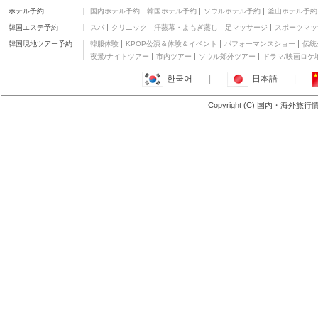
ホテル予約
国内ホテル予約
韓国ホテル予約
ソウルホテル予約
釜山ホテル予約
韓国エステ予約
スパ
クリニック
汗蒸幕・よもぎ蒸し
足マッサージ
スポーツマッ
韓国現地ツアー予約
韓服体験
KPOP公演＆体験＆イベント
パフォーマンスショー
伝統
夜景/ナイトツアー
市内ツアー
ソウル郊外ツアー
ドラマ/映画ロケ
한국어
|
日本語
|
Copyright (C) 国内・海外旅