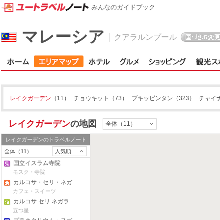
みんなのガイドブック
マレーシア
クアラルンプール
レイクガーデン
レイクガーデン
（11）
チョウキット
（73）
ブキッビンタン
（323）
チャイ
レイクガーデン
の地図
全体（11）
レイクガーデン
のトラベルノート
全体（11）
人気順
国立イスラム寺院
モスク・寺院
カルコサ・セリ・ネガ
ラのアフタヌーンティ
カフェ・スイーツ
ー
カルコサ セリ ネガラ
五つ星