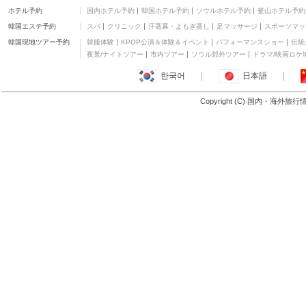
グランド スイス ホテル
ホテル予約
国内ホテル予約
韓国ホテル予約
ソウルホテル予約
釜山ホテル予約
二つ星
韓国エステ予約
スパ
クリニック
汗蒸幕・よもぎ蒸し
足マッサージ
スポーツマッ
イーレッド ホテル セベ
ラン ジャヤ
二つ星
韓国現地ツアー予約
韓服体験
KPOP公演＆体験＆イベント
パフォーマンスショー
伝統
G イン
夜景/ナイトツアー
市内ツアー
ソウル郊外ツアー
ドラマ/映画ロケ
二つ星
한국어
|
日本語
|
サウスウェスト アイラ
ンド スイート バイ D イ
三つ星
Copyright (C) 国内・海外旅
ンペリオ ホームステイ
もっと見る