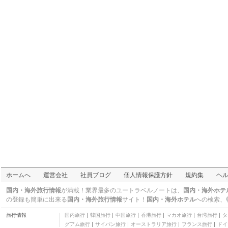
三つ星
ジョージタウン ヘリテ
ージ モーテル
二つ星
エコンテル ホテル
二つ星
ブランド ニュー バイ ザ
ビーチ - タンジュン ブ
三つ星
ンガ
キンバリー ハウス
二つ星
エレサンドラ、 3 階建
て 5 室
三つ星
アーガイル イン
二つ星
T+ ホテル バターワース
三つ星
アルメニアン スイート
二つ星
フー ホームステイ
ホームへ
運営会社
社員ブログ
個人情報保護方針
規約集
ヘ
二つ星
ホテル チェンナイ バイ
国内・海外旅行情報
が満載！業界最多のユートラベルノートは、
国内・海外ホテ
ウィンク
三つ星
の登録も簡単に出来る
国内・海外旅行情報
サイト！
国内・海外ホテル
への検索、
ザ 80's ゲストハウス
旅行情報
国内旅行
韓国旅行
中国旅行
香港旅行
マカオ旅行
台湾旅行
タ
二つ星
グアム旅行
サイパン旅行
オーストラリア旅行
フランス旅行
ドイ