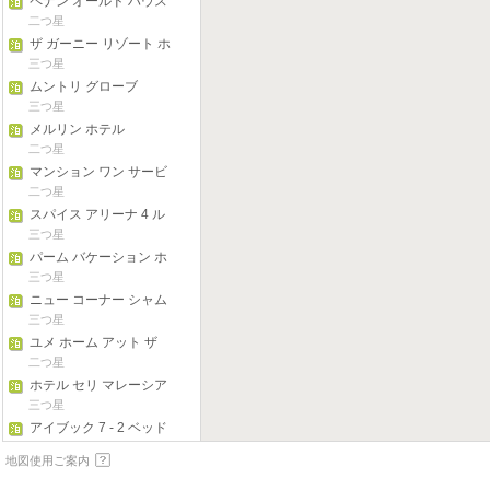
ペナン オールド ハウス
二つ星
ザ ガーニー リゾート ホ
テル & レジデンシーズ
三つ星
ムントリ グローブ
三つ星
メルリン ホテル
二つ星
マンション ワン サービ
ス スイート
二つ星
スパイス アリーナ 4 ル
ーム ハウス
三つ星
パーム バケーション ホ
ーム
三つ星
ニュー コーナー シャム
ロック ビーチ ヴィラズ
三つ星
シービュー
ユメ ホーム アット ザ
セオ デュプレックス ス
二つ星
イート
ホテル セリ マレーシア
ケパラバタス
三つ星
アイブック 7 - 2 ベッド
ルーム ガーニー スタジ
三つ星
地図使用ご案内
オ スイーツ
フラミンゴ バイ ザ ビー
チ ペナン