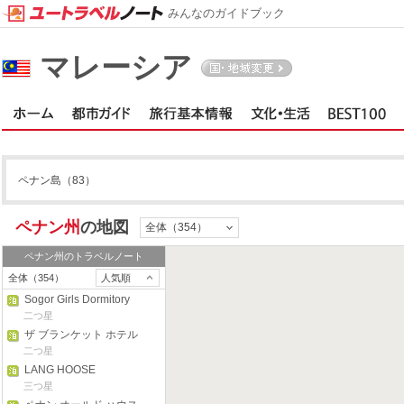
みんなのガイドブック
マレーシア
ペナン島
（83）
ペナン州
の地図
全体（354）
ペナン州
のトラベルノート
全体（354）
人気順
Sogor Girls Dormitory
二つ星
ザ ブランケット ホテル
二つ星
LANG HOOSE
Residences
三つ星