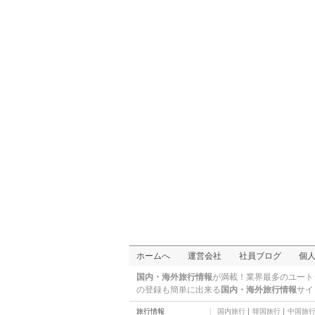
横浜ベイシェラトン＆
タワーズ
三つ星
ホテルユニゾ横浜駅西
三つ星
ホテルキャメロットジ
ャパン
三つ星
ホテル・ザ・ノット
ヨコハマ（旧・横浜国
三つ星
際ホテル）
HOTEL PLUMM (ホテル
プラム)
三つ星
スパ＆カプセルホテル
グランパーク・イン横
二つ星
浜
ホームへ
運営会社
社員ブログ
個
国内・海外旅行情報
が満載！業界最多のユート
の登録も簡単に出来る
国内・海外旅行情報
サイ
旅行情報
国内旅行
韓国旅行
中国旅