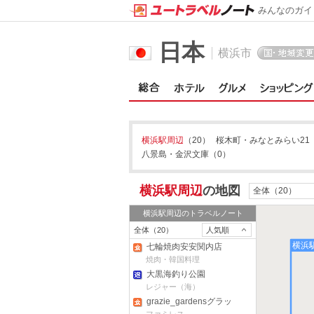
みんなのガイ
日本
横浜市
横浜駅周辺
（20）
桜木町・みなとみらい21
八景島・金沢文庫
（0）
横浜駅周辺
の地図
全体（20）
横浜駅周辺
のトラベルノート
全体（20）
人気順
横浜
七輪焼肉安安関内店
焼肉・韓国料理
大黒海釣り公園
レジャー（海）
grazie_gardensグラッ
チェガーデンズ 三ツ沢