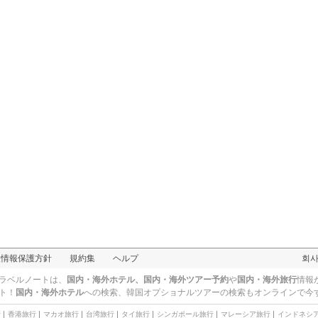
人情報保護方針
規約集
ヘルプ
회
ラベルノートは、
国内・海外ホテル、国内・海外ツアー予約
や
国内・海外旅行
情報
ト！
国内・海外ホテル
への検索、
韓国オプショナルツアー
の検索もオンラインで今
行
香港旅行
マカオ旅行
台湾旅行
タイ旅行
シンガポール旅行
マレーシア旅行
インドネシ