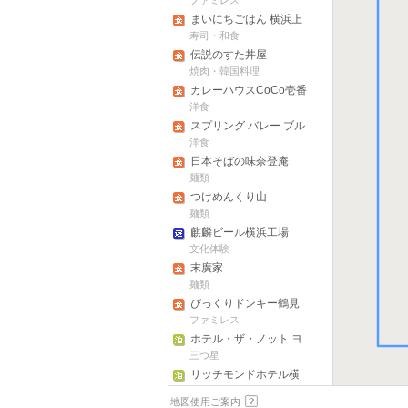
ファミレス
店
まいにちごはん 横浜上
白根店
寿司・和食
伝説のすた丼屋
焼肉・韓国料理
カレーハウスCoCo壱番
屋 センター南駅前店
洋食
スプリング バレー ブル
ワリー ヨコハマ
洋食
日本そばの味奈登庵
麺類
つけめんくり山
麺類
麒麟ビール横浜工場
文化体験
末廣家
麺類
びっくりドンキー鶴見
店
ファミレス
ホテル・ザ・ノット ヨ
コハマ
三つ星
リッチモンドホテル横
浜駅前
三つ星
地図使用ご案内