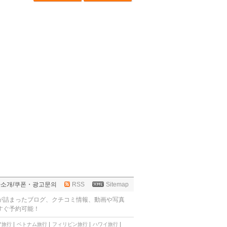
사소개
/
쿠폰・광고문의
RSS
Sitemap
が詰まったブログ、クチコミ情報、動画や写真
すぐ予約可能！
ア旅行
ベトナム旅行
フィリピン旅行
ハワイ旅行