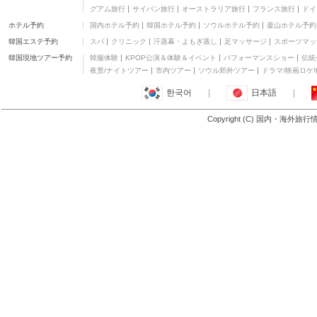
グアム旅行
サイパン旅行
オーストラリア旅行
フランス旅行
ドイ
ホテル予約
国内ホテル予約
韓国ホテル予約
ソウルホテル予約
釜山ホテル予約
韓国エステ予約
スパ
クリニック
汗蒸幕・よもぎ蒸し
足マッサージ
スポーツマッ
韓国現地ツアー予約
韓服体験
KPOP公演＆体験＆イベント
パフォーマンスショー
伝統
夜景/ナイトツアー
市内ツアー
ソウル郊外ツアー
ドラマ/映画ロケ
한국어
|
日本語
|
Copyright (C) 国内・海外旅