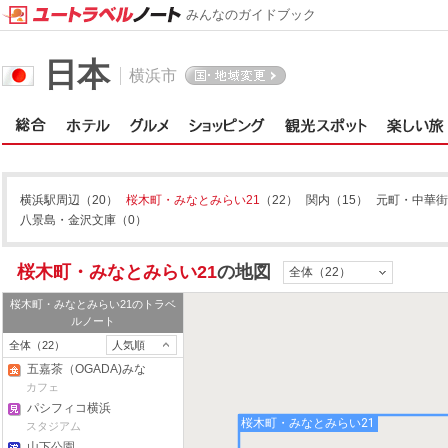
みんなのガイドブック
日本
横浜市
横浜駅周辺
（20）
桜木町・みなとみらい21
（22）
関内
（15）
元町・中華街
八景島・金沢文庫
（0）
桜木町・みなとみらい21
の地図
全体（22）
桜木町・みなとみらい21
のトラベ
ルノート
全体（22）
人気順
五嘉茶（OGADA)みな
とみらい店
カフェ
パシフィコ横浜
桜木町・みなとみらい21
スタジアム
山下公園