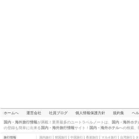
ホテルテラス横浜
三つ星
HOTEL EDIT
YOKOHAMA
その他
横浜ロイヤルパークホ
テル
四つ星
ブリーズベイホテル リ
ゾート&スパ
三つ星
東横INN横浜桜木町
三つ星
横浜ベイホテル東急
三つ星
フレックステイイン桜
木町
二つ星
リゾートカプセル桜木
町
二つ星
ホームへ
運営会社
社員ブログ
個人情報保護方針
規約集
ヘ
国内・海外旅行情報
が満載！業界最多のユートラベルノートは、
国内・海外ホテ
の登録も簡単に出来る
国内・海外旅行情報
サイト！
国内・海外ホテル
への検索、
旅行情報
国内旅行
韓国旅行
中国旅行
香港旅行
マカオ旅行
台湾旅行
タ