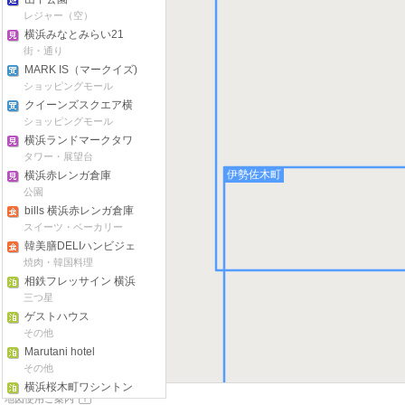
レジャー（空）
横浜みなとみらい21
街・通り
MARK IS（マークイズ)
ショッピングモール
クイーンズスクエア横
浜
ショッピングモール
横浜ランドマークタワ
ー
タワー・展望台
伊勢佐木町
横浜赤レンガ倉庫
公園
bills 横浜赤レンガ倉庫
スイーツ・ベーカリー
韓美膳DELIハンビジェ
デリ マークイズみなと
焼肉・韓国料理
みらい
相鉄フレッサイン 横浜
桜木町
三つ星
ゲストハウス
FUTARENO
その他
Marutani hotel
その他
横浜桜木町ワシントン
地図使用ご案内
ホテル
四つ星