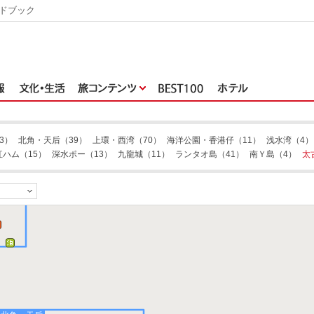
ドブック
3）
北角・天后
（39）
上環・西湾
（70）
海洋公園・香港仔
（11）
浅水湾
（4）
紅ハム
（15）
深水ポー
（13）
九龍城
（11）
ランタオ島
（41）
南Ｙ島
（4）
太
）