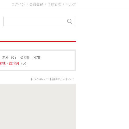
ログイン
会員登録
予約管理
ヘルプ
|
|
|
赤柱
（6）
尖沙咀
（478）
古城・西湾河
（5）
トラベルノート詳細リストへ