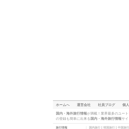
浅水湾
ホームへ
運営会社
社員ブログ
個
国内・海外旅行情報
が満載！業界最多のユート
の登録も簡単に出来る
国内・海外旅行情報
サイ
旅行情報
国内旅行
韓国旅行
中国旅