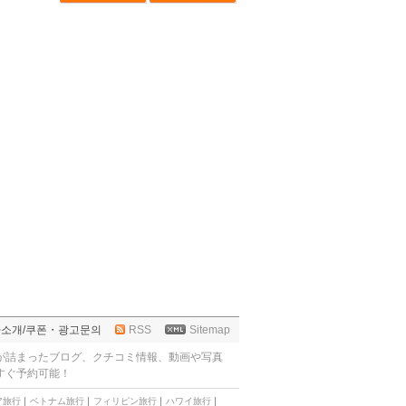
사소개
/
쿠폰・광고문의
RSS
Sitemap
が詰まったブログ、クチコミ情報、動画や写真
すぐ予約可能！
ア旅行
ベトナム旅行
フィリピン旅行
ハワイ旅行