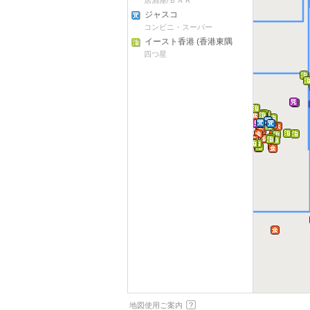
居酒屋/ＢＡＲ
ジャスコ
コンビニ・スーパー
イースト香港 (香港東隅
中環
酒店)
四つ星
金鐘・湾仔
銅鑼湾
地図使用ご案内