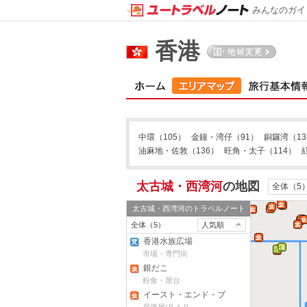
みんなのガイ
旺角・太子
香港
中環
（105）
金鐘・湾仔
（91）
銅鑼湾
（13
紅ハム
油麻地・佐敦
油麻地・佐敦
（136）
旺角・太子
（114）
太古城・西湾河
の地図
全体（5
太古城・西湾河
のトラベルノート
全体（5）
人気順
香港水族広場
尖沙咀
市場・専門街
銀だこ
粉食・屋台
イースト・エンド・ブ
ルワリー