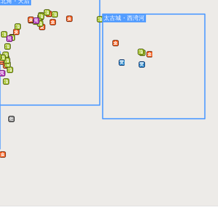
北角・天后
太古城・西湾河