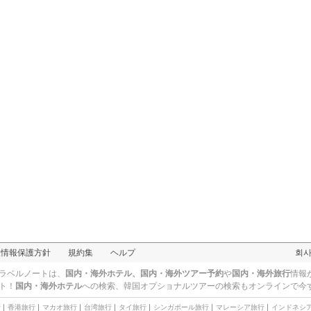
人情報保護方針
規約集
ヘルプ
회
ラベルノートは、
国内・海外ホテル、国内・海外ツアー予約
や
国内・海外旅行
情報
ト！
国内・海外ホテル
への検索、
韓国オプショナルツアー
の検索もオンラインで今
行
香港旅行
マカオ旅行
台湾旅行
タイ旅行
シンガポール旅行
マレーシア旅行
インドネシ