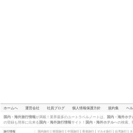
シティゲート・アウト
レット
ショッピングモール
エアポートエクスプレ
ス
交通
ZARA（香港国際空港
店）
ブランドショップ
寶林寺の精進料理
名所
ハートスートラ
名所
大澳
街・通り
昂坪360
交通
香港ディズニーラン
ド・ホテル
五つ星
ノボテル シティゲイト
ホンコン ホテル
四つ星
香港 スカイシティ マリ
ホームへ
運営会社
社員ブログ
個人情報保護方針
規約集
ヘ
オット ホテル (香港天際
四つ星
萬豪酒店)
B&B チュン チャウ (长
国内・海外旅行情報
が満載！業界最多のユートラベルノートは、
国内・海外ホテ
洲欧美式度假旅馆)
三つ星
の登録も簡単に出来る
国内・海外旅行情報
サイト！
国内・海外ホテル
への検索、
YHA 昂平 SG デイビス
旅行情報
国内旅行
韓国旅行
中国旅行
香港旅行
マカオ旅行
台湾旅行
タ