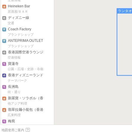
空港情報
Heineken Bar
ランタオ
居酒屋/ＢＡＲ
ディズニー線
交通
Coach Factory
ブランドショップ
ANTEPRIMA OUTLET
ブランドショップ
香港国際空港ラウンジ
空港情報
寶蓮寺
公園・広場・史跡・寺廟
香港ディズニーランド
テーマパーク
長洲島
街・通り
新羅寶・ソラボル（香
港国際空港店）
他アジア料理
翡翠拉麺小籠包（香港
国際空港店）
広東料理
梅窩
自然
地図使用ご案内