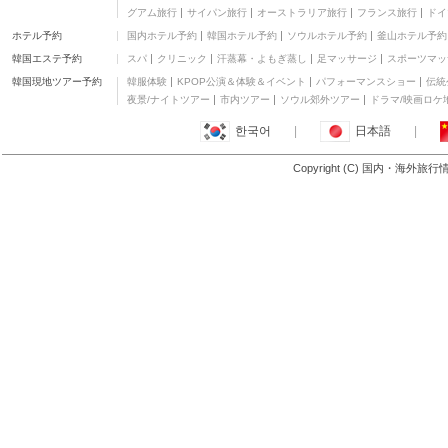
ユース ホステル (YHA
その他
グアム旅行
サイパン旅行
オーストラリア旅行
フランス旅行
ドイ
昂坪戴維斯青年旅舍)
ザ コーブ ホステル - 塘
ホテル予約
国内ホテル予約
韓国ホテル予約
ソウルホテル予約
釜山ホテル予約
福 ドルフィン (海邊小屋
二つ星
- 塘福海豚閣)
韓国エステ予約
スパ
クリニック
汗蒸幕・よもぎ蒸し
足マッサージ
スポーツマッ
ワーウィック ホテル チ
ュンチャウ
三つ星
韓国現地ツアー予約
韓服体験
KPOP公演＆体験＆イベント
パフォーマンスショー
伝統
オーベルジュ ディスカ
夜景/ナイトツアー
市内ツアー
ソウル郊外ツアー
ドラマ/映画ロケ
バリー ベイ香港
四つ星
한국어
|
日本語
|
ワーウィック ホテル (華
威酒店)
三つ星
Copyright (C) 国内・海外旅
もっと見る