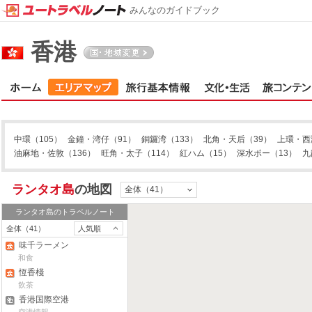
みんなのガイドブック
香港
中環
（105）
金鐘・湾仔
（91）
銅鑼湾
（133）
北角・天后
（39）
上環・西
油麻地・佐敦
（136）
旺角・太子
（114）
紅ハム
（15）
深水ポー
（13）
九
ランタオ島
の地図
全体（41）
ランタオ島
のトラベルノート
全体（41）
人気順
味千ラーメン
和食
恆香棧
飲茶
香港国際空港