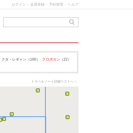
ログイン
会員登録
予約管理
ヘルプ
|
|
|
クタ・レギャン
（100）
クロボカン
（22）
）
デンパサール
トラベルノート詳細リストへ