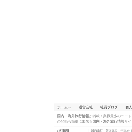
ノーバス バリ ヴィラ
ヴィラ
ホテル ハペル セマー
二つ星
バリ ニュー ガディング
ヴィラ ホテル
ヴィラ
パン パシフィック ニル
ワナ バリ リゾート
五つ星
プリ マダウィ ホテル
四つ星
グランド バリサニ スイ
ーツ ホテル
四つ星
アユ バリ ホテル
五つ星
ホームへ
運営会社
社員ブログ
個
国内・海外旅行情報
が満載！業界最多のユート
の登録も簡単に出来る
国内・海外旅行情報
サイ
旅行情報
国内旅行
韓国旅行
中国旅