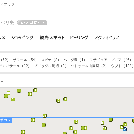
ドブック
バリ島
（52）
サヌール
（54）
ロビナ
（8）
ペニダ島
（1）
ヌサドゥア・ブノア
（46）
デンパサール
（12）
ブドゥグル周辺
（2）
バトゥール山周辺
（2）
ウブド
（128
ロボカン