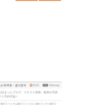
사소개
/
쿠폰・광고문의
RSS
Sitemap
が詰まったブログ、クチコミ情報、動画や写真
すぐ予約可能！
ア旅行
ベトナム旅行
フィリピン旅行
ハワイ旅行