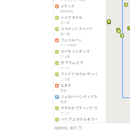
インドネシア料理
メティス
西洋料理
トゥグ ホテル
五つ星
ココナッツ スイーツ
四つ星
フェイルーン
アジア料理
カーサ インディゴ
三つ星
ザ アラム ビラ
ヴィラ
ファイブ ホテル デンパ
サール
二つ星
なぎさ
和食
ジェネバ･ハンディクラ
フト･センター
雑貨
マヤロカ ブティック ヴ
ィラ
ヴィラ
バリ アユ ホテル & ヴィ
ラス
三つ星
地図使用ご案内