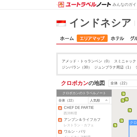
みんなのガイ
インドネシア
アメッド・トゥランベン
（0）
スミニャック
ジンバラン
（30）
ジュンブラナ周辺
（1）
クロボカン
の地図
全体（22）
クロボカン
のトラベルノート
全体（22）
人気順
CHEF DE PARTIE
西洋料理
アンブン＆ライフカフ
ク
ェ
レストラン・カフェ
ワルン・バリ