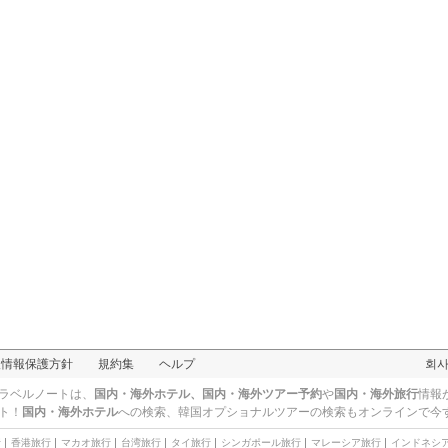
クタ・レギャン
人情報保護方針
規約集
ヘルプ
회
ラベルノートは、
国内・海外ホテル、国内・海外ツアー予約
や
国内・海外旅行
情報
ト！
国内・海外ホテル
への検索、
韓国オプショナルツアー
の検索もオンラインで今
行
香港旅行
マカオ旅行
台湾旅行
タイ旅行
シンガポール旅行
マレーシア旅行
インドネシ