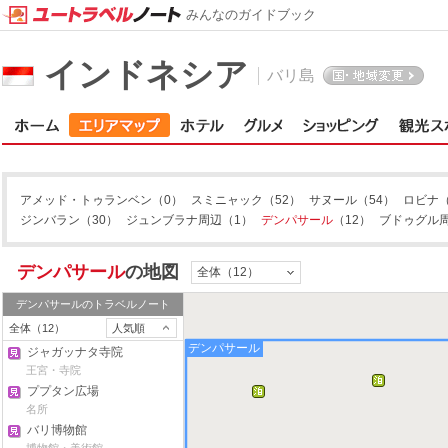
みんなのガイドブック
インドネシア
バリ島
アメッド・トゥランベン
（0）
スミニャック
（52）
サヌール
（54）
ロビナ
ジンバラン
（30）
ジュンブラナ周辺
（1）
デンパサール
（12）
ブドゥグル
デンパサール
の地図
全体（12）
デンパサール
のトラベルノート
全体（12）
人気順
デンパサール
ジャガッナタ寺院
王宮・寺院
ププタン広場
名所
バリ博物館