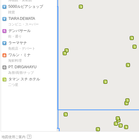
博物館・美術館
5000ルピアショップ
雑貨
TIARA DEWATA
コンビニ・スーパー
デンパサール
街・通り
ラーマヤナ
免税店・デパート
ワルン・ミナ
海鮮料理
PT. DIRGAHAYU
VALUTA PRIMA
為替/両替/チップ
タマン スチ ホテル
二つ星
地図使用ご案内