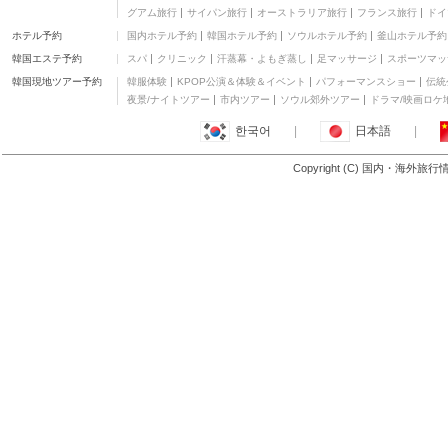
グアム旅行
サイパン旅行
オーストラリア旅行
フランス旅行
ドイ
ホテル予約
国内ホテル予約
韓国ホテル予約
ソウルホテル予約
釜山ホテル予約
韓国エステ予約
スパ
クリニック
汗蒸幕・よもぎ蒸し
足マッサージ
スポーツマッ
韓国現地ツアー予約
韓服体験
KPOP公演＆体験＆イベント
パフォーマンスショー
伝統
夜景/ナイトツアー
市内ツアー
ソウル郊外ツアー
ドラマ/映画ロケ
한국어
|
日本語
|
Copyright (C) 国内・海外旅
ヌサ