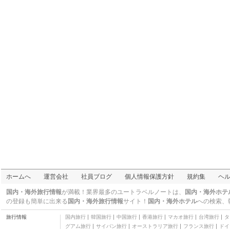
ホームへ
運営会社
社員ブログ
個人情報保護方針
規約集
ヘ
国内・海外旅行情報
が満載！業界最多のユートラベルノートは、
国内・海外ホテ
の登録も簡単に出来る
国内・海外旅行情報
サイト！
国内・海外ホテル
への検索、
旅行情報
国内旅行
韓国旅行
中国旅行
香港旅行
マカオ旅行
台湾旅行
タ
グアム旅行
サイパン旅行
オーストラリア旅行
フランス旅行
ドイ