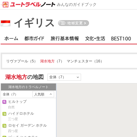
みんなのガイドブック
イギリス
湖水地方
リヴァプール
（5）
湖水地方
（7）
マンチェスター
（16）
湖水地方
の地図
全体（7）
湖水地方
のトラベルノート
全体（7）
人気順
ヒルトップ
自然
ハイドロホテル
三つ星
ロセイ ガーデン ホテル
四つ星