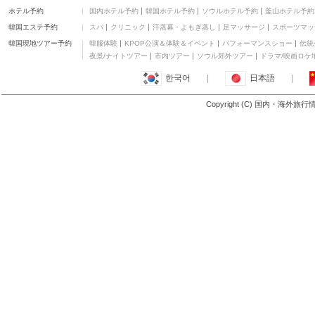
ホテル予約
国内ホテル予約
韓国ホテル予約
ソウルホテル予約
釜山ホテル予約
韓国エステ予約
スパ
クリニック
汗蒸幕・よもぎ蒸し
足マッサージ
スポーツマッ
韓国現地ツアー予約
韓服体験
KPOP公演＆体験＆イベント
パフォーマンスショー
伝統
夜景/ナイトツアー
市内ツアー
ソウル郊外ツアー
ドラマ/映画ロケ
한국어
|
日本語
|
Copyright (C) 国内・海外旅
リヴァプール