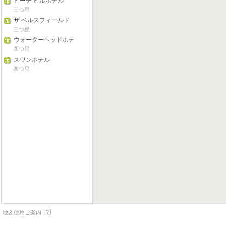
ビーチ ヒルホテル
三つ星
ザ ベルスフィールド
三つ星
ウォーターヘッドホテ
ル
四つ星
スワンホテル
四つ星
地図使用ご案内