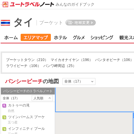
みんなのガイドブック
タイ
プーケット
プーケットタウン
（210）
マイカオナイヤン
（196）
バンタオビーチ
（106）
ラワイビーチ
（106）
バンワ岬周辺
（25）
パンシービーチ
の地図
全体（17）
パンシービーチ
のトラベルノート
全体（17）
人気順
カトゥーの滝
自然
ツインパームス プーケ
ット ホテル
五つ星
インフィニティ プール
1 ベッドルーム アット