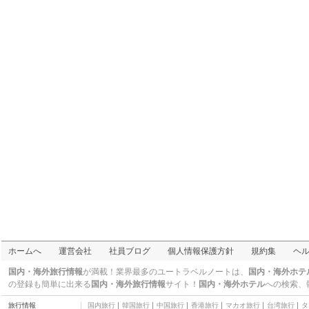
ノボテル プーケット ス
リン ビーチ リゾート
四つ星
マナタイ スリン プーケ
ット
四つ星
ブルーサイアム ヴィラ
五つ星
ホームへ
運営会社
社員ブログ
個人情報保護方針
規約集
ヘ
国内・海外旅行情報
が満載！業界最多のユートラベルノートは、
国内・海外ホテ
の登録も簡単に出来る
国内・海外旅行情報
サイト！
国内・海外ホテル
への検索、
旅行情報
国内旅行
韓国旅行
中国旅行
香港旅行
マカオ旅行
台湾旅行
タ