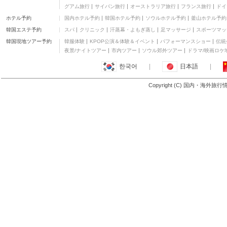
グアム旅行
サイパン旅行
オーストラリア旅行
フランス旅行
ドイ
ホテル予約
国内ホテル予約
韓国ホテル予約
ソウルホテル予約
釜山ホテル予約
韓国エステ予約
スパ
クリニック
汗蒸幕・よもぎ蒸し
足マッサージ
スポーツマッ
韓国現地ツアー予約
韓服体験
KPOP公演＆体験＆イベント
パフォーマンスショー
伝統
夜景/ナイトツアー
市内ツアー
ソウル郊外ツアー
ドラマ/映画ロケ
한국어
|
日本語
|
Copyright (C) 国内・海外旅