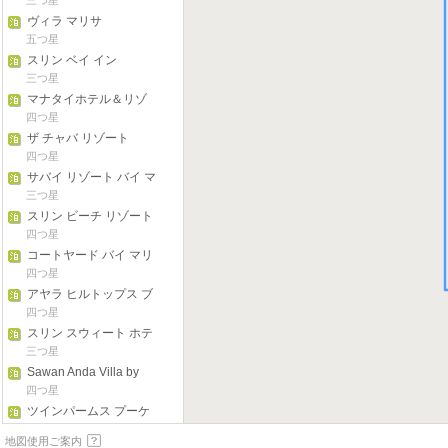
三つ星
スリン ビーチ
ヴィラ マリサ
五つ星
スリン ベイ イン
三つ星
マナタイホテル＆リゾ
ート
四つ星
ザ チャバ リゾート
四つ星
サバイ リゾート バイ マ
ナタイ スリン
三つ星
スリン ビーチ リゾート
四つ星
コートヤード バイ マリ
オット プーケット アッ
四つ星
ト パトンビーチ
アヤラ ヒルトップス ブ
ティック リゾート & ス
四つ星
パ - アダルト オンリー
スリン スウィート ホテ
ル
三つ星
Sawan Anda Villa by
Bluesiam
四つ星
ツインパームス プーケ
ット
五つ星
地図使用ご案内