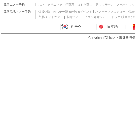
韓国エステ予約
スパ
クリニック
汗蒸幕・よもぎ蒸し
足マッサージ
スポーツマッ
韓国現地ツアー予約
韓服体験
KPOP公演＆体験＆イベント
パフォーマンスショー
伝統
夜景/ナイトツアー
市内ツアー
ソウル郊外ツアー
ドラマ/映画ロケ
한국어
|
日本語
|
Copyright (C) 国内・海外旅
アンダルシア州