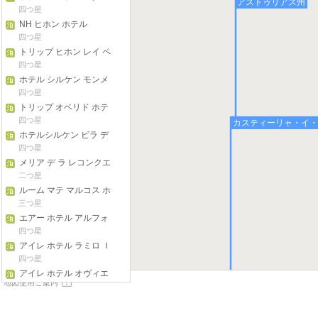
アストゥリアス州
ド ギヨン
四つ星
NH ヒホン ホテル
四つ星
トリップ ヒホン レイ ペ
ラヨ ホテル
四つ星
ホテル シルケン モンメ
ンタル ナランコ
四つ星
トリップ オベリド ホテ
ル
四つ星
カスティーリャ・イ・
ホテルシルケン ビラ デ
アビルズ
四つ星
メリア デ ラ レコンクエ
スタ ホテル
二つ星
ルーム マテ マルコス ホ
テル
三つ星
エアー ホテル アルフォ
ンソ II
四つ星
アイレ ホテル ラミロ Ｉ
四つ星
アイレ ホテル オヴィエ
地図使用ご案内
ド
四つ星
Nh プリンシパード ホテ
ル
三つ星