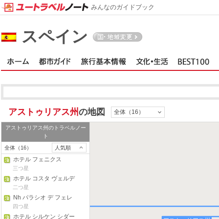
みんなのガイドブック
スペイン
アストゥリアス州
の地図
全体（16）
アストゥリアス州
のトラベルノー
ト
全体（16）
人気順
ホテル フェニクス
三つ星
ホテル コスタ ヴェルデ
二つ星
Nh パラシオ デ フェレ
ーラ ホテル
四つ星
ア州
ホテル シルケン シダー