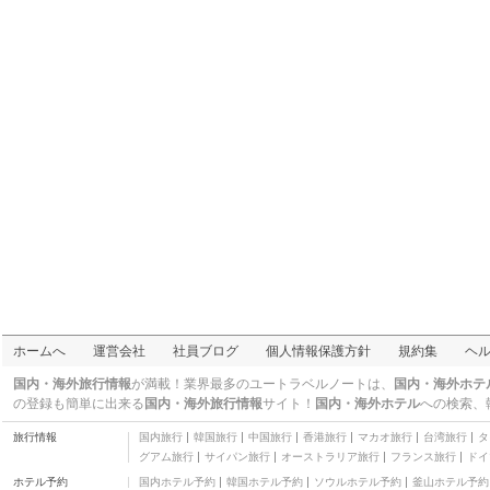
ロンゴリア プラザ ホテ
ル
三つ星
ホームへ
運営会社
社員ブログ
個人情報保護方針
規約集
ヘ
エストレマドゥーラ州
国内・海外旅行情報
が満載！業界最多のユートラベルノートは、
国内・海外ホテ
の登録も簡単に出来る
国内・海外旅行情報
サイト！
国内・海外ホテル
への検索、
旅行情報
国内旅行
韓国旅行
中国旅行
香港旅行
マカオ旅行
台湾旅行
タ
グアム旅行
サイパン旅行
オーストラリア旅行
フランス旅行
ドイ
ホテル予約
国内ホテル予約
韓国ホテル予約
ソウルホテル予約
釜山ホテル予約