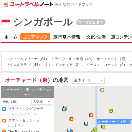
みんなのガイドブック
シンガポール
シティー＆マリーナ
（84）
クラーク・キー周辺
（49）
オーチャード（西）
（
ブギス＆アラブ
（44）
リトルインディア
（31）
イースト・コースト
（9）
オーチャード（東）
の地図
全体（30）
オーチャード（東）
のトラベルノ
ート
全体（30）
人気順
プラザ・シンガプーラ
ショッピングモール
タマン・セラシ・フー
オーチャード（東）
ドガーデン
レストラン
The Bratwurst shop