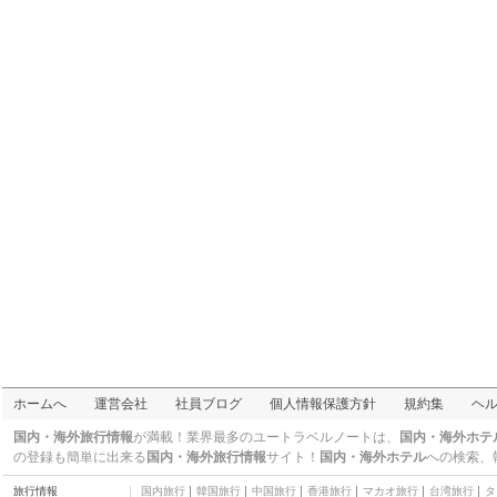
チャターボックス
軽食・屋台・Ｂ級グルメ
フルーツ・パラダイス
カフェ・スイーツ
カフェ・レザミ
カフェ・スイーツ
イスタナ
名所
OCHRE ITALIAN
RESTAURANT
イタリア・フレンチ
ワイルド・ロケット
フュージョン料理
Dubliner
バー・パブ
マンダリン オーチャー
ド ホテル
五つ星
ル メリディアン ホテル
四つ星
ホームへ
運営会社
社員ブログ
個人情報保護方針
規約集
ヘ
オーチャード グランド
コート
三つ星
国内・海外旅行情報
が満載！業界最多のユートラベルノートは、
国内・海外ホテ
フェニックス ホテル シ
の登録も簡単に出来る
国内・海外旅行情報
サイト！
国内・海外ホテル
への検索、
ンガポール
四つ星
旅行情報
国内旅行
韓国旅行
中国旅行
香港旅行
マカオ旅行
台湾旅行
タ