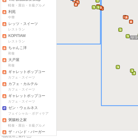
軽食・屋台・Ｂ級グルメ
利苑
中華
レッツ・スイーツ
レストラン
KOPITIAM
サマ
レストラン
ちゃんこ洋
和食
大戸屋
和食
ギャレットポップコー
ン(センターポイント店)
カフェ・スイーツ
カフェ・カルテル
カフェ・スイーツ
ギャレットポップコー
ン(313@サマセット店)
カフェ・スイーツ
ゼン・ウェルネス
フェイシャル・ボディケア
粥腸粉之家
軽食・屋台・Ｂ級グルメ
ザ・ハンド・バーガー
地図使用ご案内
(サマーセット店)
軽食・屋台・Ｂ級グルメ