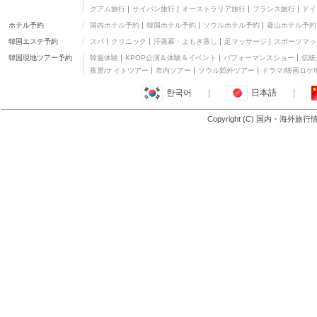
シュープリーム ホテル
グアム旅行
サイパン旅行
オーストラリア旅行
フランス旅行
ドイ
三つ星
ホテル予約
国内ホテル予約
韓国ホテル予約
ソウルホテル予約
釜山ホテル予約
ホリデー イン パーク ビ
ュー
四つ星
韓国エステ予約
スパ
クリニック
汗蒸幕・よもぎ蒸し
足マッサージ
スポーツマッ
ホテル グランドセント
韓国現地ツアー予約
韓服体験
KPOP公演＆体験＆イベント
パフォーマンスショー
伝統
ラル
三つ星
夜景/ナイトツアー
市内ツアー
ソウル郊外ツアー
ドラマ/映画ロケ
グランド パーク オーチ
한국어
|
日本語
|
ャード ホテル
四つ星
フォート カニング ロッ
Copyright (C) 国内・海外旅
ジ
三つ星