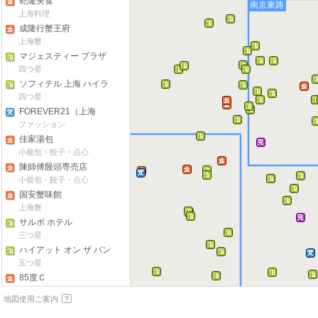
乾隆美食
南京東路
上海料理
成隆行蟹王府
上海蟹
マジェスティー プラザ
シャンハイ ホテル
四つ星
ソフィテル 上海 ハイラ
ンド ホテル
四つ星
FOREVER21（上海
店）
ファッション
佳家湯包
小籠包・餃子・点心
陳師傅饅頭専売店
小籠包・餃子・点心
国安蟹味館
上海蟹
サルボ ホテル
三つ星
ハイアット オン ザ バン
ド
五つ星
85度Ｃ
カフェ・ベーカリー
地図使用ご案内
上海自然博物館