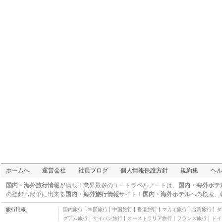
博物館・美術館
王宝和酒家
上海蟹
王宝和大酒店
上海蟹
金門大酒店
四つ星
海王大酒店
上海料理
ル ロイヤル メリディア
ン ホテル
五つ星
ハイアットオンザバン
ド 「VUE」
その他西洋料理
北国村
上海料理
鮮塙房
上海料理
鮮墻房
ホームへ
運営会社
社員ブログ
個人情報保護方針
規約集
ヘ
その他中華料理
杏花楼
国内・海外旅行情報
が満載！業界最多のユートラベルノートは、
国内・海外ホテ
小籠包・餃子・点心
の登録も簡単に出来る
国内・海外旅行情報
サイト！
国内・海外ホテル
への検索、
外灘27号
旅行情報
国内旅行
韓国旅行
中国旅行
香港旅行
マカオ旅行
台湾旅行
タ
フランス料理
グアム旅行
サイパン旅行
オーストラリア旅行
フランス旅行
ドイ