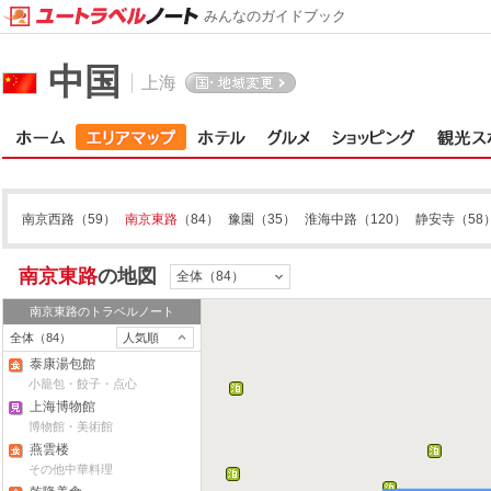
みんなのガイドブック
中国
上海
南京西路
（59）
南京東路
（84）
豫園
（35）
淮海中路
（120）
静安寺
（58
南京東路
の地図
全体（84）
南京東路
のトラベルノート
全体（84）
人気順
泰康湯包館
小籠包・餃子・点心
上海博物館
博物館・美術館
燕雲楼
その他中華料理