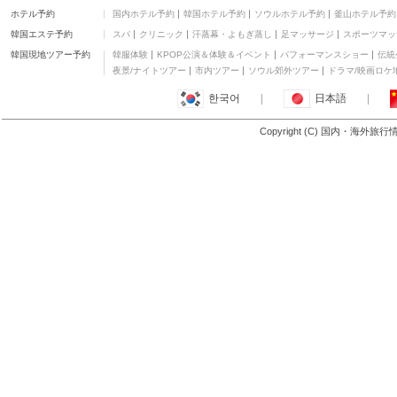
望湘園宏伊店
ホテル予約
国内ホテル予約
韓国ホテル予約
ソウルホテル予約
釜山ホテル予約
その他中華料理
韓国エステ予約
スパ
クリニック
汗蒸幕・よもぎ蒸し
足マッサージ
スポーツマッ
桃源郷
フェイシャル・ボディケア
韓国現地ツアー予約
韓服体験
KPOP公演＆体験＆イベント
パフォーマンスショー
伝統
Christine
夜景/ナイトツアー
市内ツアー
ソウル郊外ツアー
ドラマ/映画ロケ
カフェ・ベーカリー
한국어
|
日本語
|
巴比饅頭(江西中路店)
小籠包・餃子・点心
Copyright (C) 国内・海外旅
もっと見る