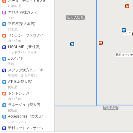
オチュ（チュクミ&フォ
ンデュー）
鉄板料理
エロス 四柱カフェ
弘大入口駅
弘大入口駅
占い
正官庄(梨大本店)
お土産
ハング
サンボン・ファロクイ
（新村店）
肉・焼肉
LISOHAIR（新村店）
ヘッドスパ・ネイル
新村ターミ
zioメガネ
眼鏡
スプソク漢方ランド本
店(森の中漢方ランド)
汗蒸幕・よもぎ蒸し
A'PIEU(梨大店)
化粧品
トントンテジ
肉・焼肉
ラネージュ（梨大店）
広興倉駅
化粧品
Accessorize（梨大店）
ファッション
新村フットマッサージ