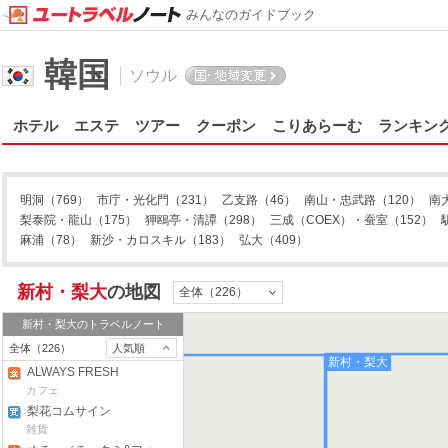
みんなのガイドブック
韓国
ソウル
ホテル
エステ
ツアー
クーポン
こりあらーむ
ランキン
明洞
（769）
市庁・光化門
（231）
乙支路
（46）
南山・忠武路
（120）
南
梨泰院・龍山
（175）
狎鴎亭・清譚
（298）
三成（COEX）・蚕室
（152）
麻浦
（78）
新沙・カロスキル
（183）
弘大
（409）
新村・梨大
の地図
全体（226）
新村・梨大
のトラベルノート
全体（226）
人気順
新村・梨大
弘大
ALWAYS FRESH
COFFEE
カフェ
梨花コムサイン
雑貨