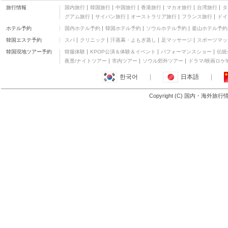
Holika Holika(新村店)
旅行情報
国内旅行
韓国旅行
中国旅行
香港旅行
マカオ旅行
台湾旅行
タ
化粧品
グアム旅行
サイパン旅行
オーストラリア旅行
フランス旅行
ドイ
鳳雛チムタク（新村
ホテル予約
国内ホテル予約
韓国ホテル予約
ソウルホテル予約
釜山ホテル予約
店）
家庭料理
韓国エステ予約
スパ
クリニック
汗蒸幕・よもぎ蒸し
足マッサージ
スポーツマッ
コッサムネンミョン
麺類
韓国現地ツアー予約
韓服体験
KPOP公演＆体験＆イベント
パフォーマンスショー
伝統
チーズパッ ISSUE？
夜景/ナイトツアー
市内ツアー
ソウル郊外ツアー
ドラマ/映画ロケ
ご飯もの
한국어
|
日本語
|
ファロプンギョン
肉・焼肉
Copyright (C) 国内・海外旅
もっと見る