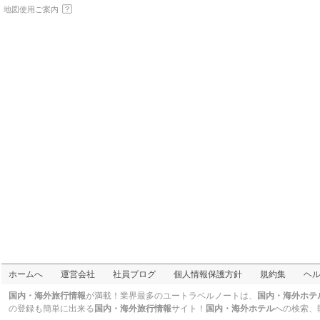
足マッサージ
地図使用ご案内
トンインビ(正官庄・梨
大本店)
化粧品
チョルキルワンカルビ
サル
肉・焼肉
タルコマンコッキリ
カフェ
Kosney（梨大店）
雑貨
ソソモンヌンカルビチ
プ
肉・焼肉
阿峴洞ウェディング通
り
市場・専門街
オーマイソール 梨花女
子大店
ファッション
アジョッシネナッチチ
ム
海鮮料理
梨花安東チムタク
家庭料理
ビョクジェカルビ(新村
ホームへ
運営会社
社員ブログ
個人情報保護方針
規約集
ヘ
店)
肉・焼肉
キムジンファンジェグ
国内・海外旅行情報
が満載！業界最多のユートラベルノートは、
国内・海外ホテ
ァジョム
カフェ
の登録も簡単に出来る
国内・海外旅行情報
サイト！
国内・海外ホテル
への検索、