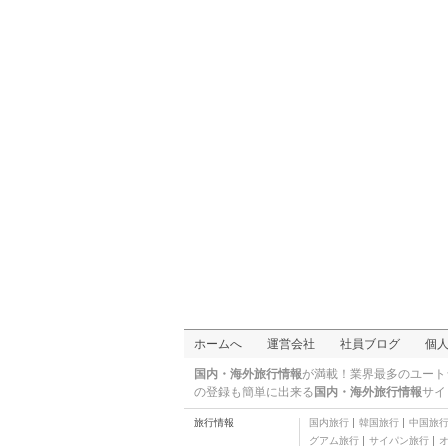
三つ星
ラディソン アンバサダ
ー ホテル
五つ星
ル・ロワ・デュ・ポト
フ
ビストロ
ギャラリー・ラファイ
エット
免税店・デパート
ブックオフ
本・ＣＤ
ル グラン ホテル インタ
ーコンチネンタル パリ
五つ星
パサージュ・ジュフロ
ワ
市場・専門街
アルティザン・デュ・
モンド
コンビニ・スーパー
セーズ・オスマン
フランス料理
コンフォート ホテル オ
ホームへ
運営会社
社員ブログ
個
ペラ ドロウト
三つ星
ル・グラン・カフェ
国内・海外旅行情報
が満載！業界最多のユート
カフェ/サロン・ド・テ
の登録も簡単に出来る
国内・海外旅行情報
サイ
エピスリー
旅行情報
国内旅行
韓国旅行
中国旅
その他西洋料理
グアム旅行
サイパン旅行