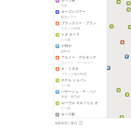
オペラ座
名所
オープンツアー
観光ツアー
ブラッスリー・プラン
タン
フランス料理
ドヌ オペラ
三つ星
十時や
食料品
アルノー・デルモンテ
ル
スイーツ・ベーカリー
オ・リヨネ
フランス地方料理
ホテル ショパン
三つ星
パサージュ・デ・パノ
ラマ
市場・専門街
ルーヴル マルソリエ オ
ペラ ホテル
三つ星
オペラ駅
交通
地図使用ご案内
レ トロワ プサン ホテル