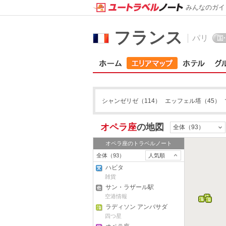
みんなのガイ
フランス
パリ
シャンゼリゼ
（114）
エッフェル塔
（45）
オペラ座
の地図
全体（93）
オペラ座
のトラベルノート
全体（93）
人気順
ハビタ
雑貨
サン・ラザール駅
空港情報
ラディソン アンバサダ
ーホテル パリ オペラ
四つ星