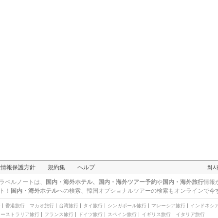
レ・アール
人情報保護方針
規約集
ヘルプ
회
ラベルノートは、
国内・海外ホテル、国内・海外ツアー予約
や
国内・海外旅行
情報
ト！
国内・海外ホテル
への検索、
韓国オプショナルツアー
の検索もオンラインで今
行
香港旅行
マカオ旅行
台湾旅行
タイ旅行
シンガポール旅行
マレーシア旅行
インドネシ
オーストラリア旅行
フランス旅行
ドイツ旅行
スペイン旅行
イギリス旅行
イタリア旅行