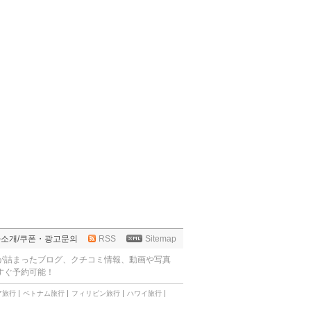
사소개
/
쿠폰・광고문의
RSS
Sitemap
が詰まったブログ、クチコミ情報、動画や写真
すぐ予約可能！
ア旅行
ベトナム旅行
フィリピン旅行
ハワイ旅行