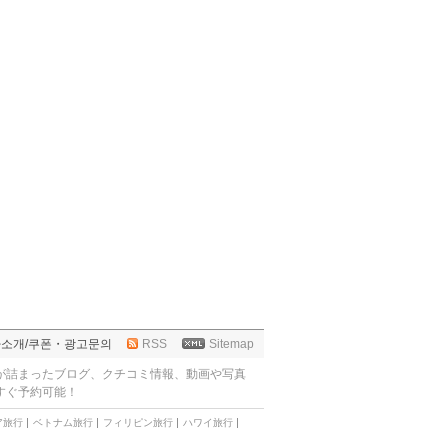
사소개
/
쿠폰・광고문의
RSS
Sitemap
が詰まったブログ、クチコミ情報、動画や写真
すぐ予約可能！
ア旅行
ベトナム旅行
フィリピン旅行
ハワイ旅行