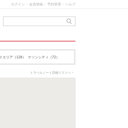
ログイン
会員登録
予約管理
ヘルプ
|
|
|
イエリア
（128）
ケソンシティ
（72）
トラベルノート詳細リストへ