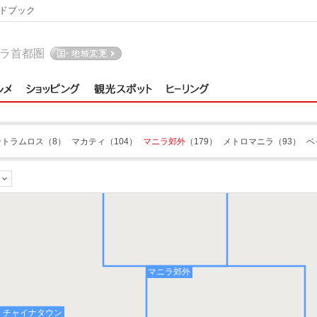
ドブック
ラ首都圏
ントラムロス
（8）
マカティ
（104）
マニラ郊外
（179）
メトロマニラ
（93）
ベ
ケソンシティ
マニラ郊外
チャイナタウン