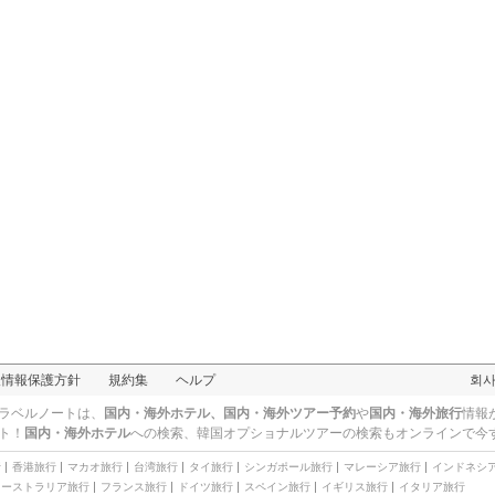
人情報保護方針
規約集
ヘルプ
회
ラベルノートは、
国内・海外ホテル、国内・海外ツアー予約
や
国内・海外旅行
情報
ト！
国内・海外ホテル
への検索、
韓国オプショナルツアー
の検索もオンラインで今
行
香港旅行
マカオ旅行
台湾旅行
タイ旅行
シンガポール旅行
マレーシア旅行
インドネシ
オーストラリア旅行
フランス旅行
ドイツ旅行
スペイン旅行
イギリス旅行
イタリア旅行