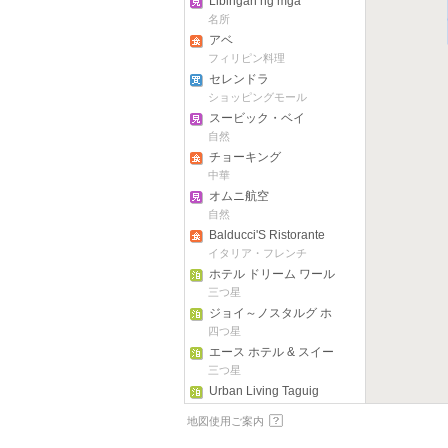
Libingan ng mga
Bayani
名所
アベ
フィリピン料理
セレンドラ
ショッピングモール
スービック・ベイ
自然
チョーキング
中華
オムニ航空
自然
Balducci'S Ristorante
イタリア・フレンチ
ホテル ドリーム ワール
ド
三つ星
ジョイ～ノスタルグ ホ
テル & スイート マニラ
四つ星
マネージド by アコーホ
エース ホテル & スイー
テルズ
ツ
三つ星
Urban Living Taguig
三つ星
地図使用ご案内
レッド プラネット マニ
ラ オルティガス