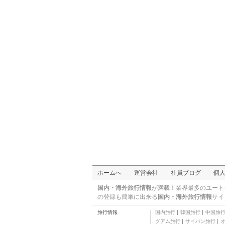
二つ星
グレース アット マッキ
ンリー ヒル グローバル
三つ星
シティ
Victoria Court Canley
三つ星
スタイリッシュ アパー
トメント アット BGC
三つ星
ゼン ホステル ダンリグ
ストリート マカティ -
二つ星
ホステル
ラグジュアリー スカン
ジナビアン スタジオ ア
三つ星
ット ザ パール プレイス
ソレステ スイーツ
二つ星
スタジオ イン アカシア
エステーツ BGC
二つ星
アルガ バイ ロックウェ
ル ホテル
四つ星
アストロテル グアダル
ホームへ
運営会社
社員ブログ
個
ーペ
三つ星
ホテル ソゴ グアダルー
国内・海外旅行情報
が満載！業界最多のユート
ペ
二つ星
の登録も簡単に出来る
国内・海外旅行情報
サイ
ミグズ アンド トンズ プ
旅行情報
国内旅行
韓国旅行
中国旅
レイス アット サイプレ
二つ星
グアム旅行
サイパン旅行
ス タワーズ