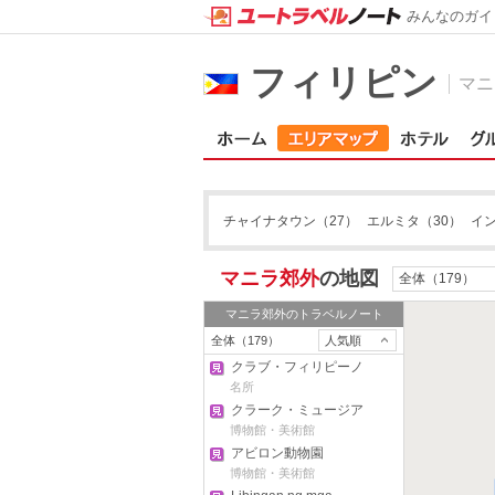
みんなのガイ
フィリピン
マニ
チャイナタウン
（27）
エルミタ
（30）
イ
マニラ郊外
の地図
全体（179）
マニラ郊外
のトラベルノート
全体（179）
人気順
クラブ・フィリピーノ
名所
クラーク・ミュージア
ム
博物館・美術館
アビロン動物園
博物館・美術館