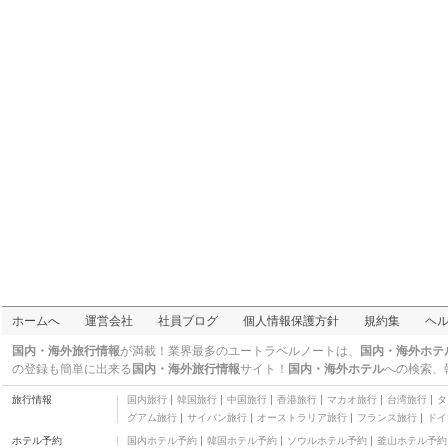
ホームへ
運営会社
社員ブログ
個人情報保護方針
規約集
ヘ
国内・海外旅行情報
が満載！業界最多のユートラベルノートは、
国内・海外ホテ
の登録も簡単に出来る
国内・海外旅行情報
サイト！
国内・海外ホテル
への検索、
旅行情報
国内旅行
韓国旅行
中国旅行
香港旅行
マカオ旅行
台湾旅行
タ
グアム旅行
サイパン旅行
オーストラリア旅行
フランス旅行
ドイ
ホテル予約
国内ホテル予約
韓国ホテル予約
ソウルホテル予約
釜山ホテル予約