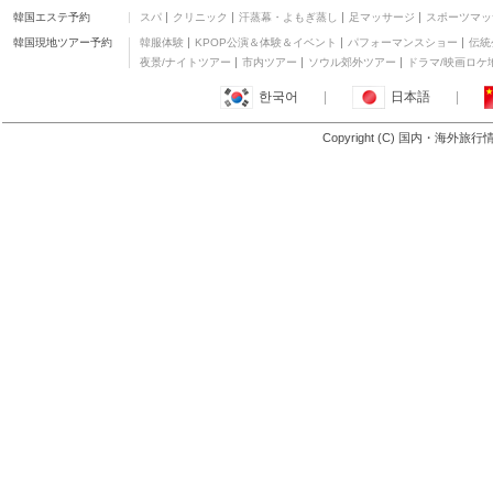
韓国エステ予約
スパ
クリニック
汗蒸幕・よもぎ蒸し
足マッサージ
スポーツマッ
韓国現地ツアー予約
韓服体験
KPOP公演＆体験＆イベント
パフォーマンスショー
伝統
夜景/ナイトツアー
市内ツアー
ソウル郊外ツアー
ドラマ/映画ロケ
한국어
|
日本語
|
Copyright (C) 国内・海外旅