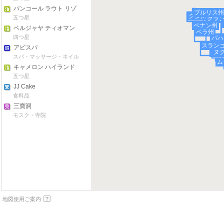
パンコール ラウト リゾ
プルリス州
クダ州
ート
五つ星
クラ
ペナン州
ベルジャヤ ティオマン
ペラ州
ビーチ
四つ星
パハ
スラン
アビスパ
ヌ
クア
スパ・マッサージ・ネイル
ム
キャメロン ハイランド
リゾート
五つ星
JJ Cake
食料品
三寶洞
モスク・寺院
地図使用ご案内