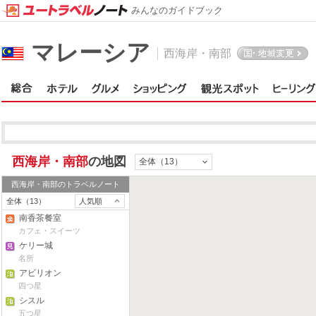
みんなのガイドブック
マレーシア
西海岸・南部
西海岸・南部
の地図
全体（13）
西海岸・南部
のトラベルノート
全体（13）
人気順
南香茶餐室
カフェ・スイーツ
ケリー城
名所
アビリオン
四つ星
シスル
五つ星