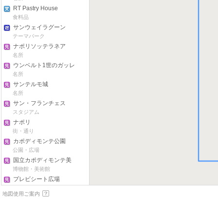
RT Pastry House
食料品
サンウェイラグーン
テーマパーク
ナポリソッテラネア
名所
ウンベルト1世のガッレ
リア
名所
サンテルモ城
名所
サン・フランチェス
コ・ディ・パオラ聖堂
スタジアム
ナポリ
街・通り
カポディモンテ公園
公園・広場
国立カポディモンテ美
術館
博物館・美術館
プレビシート広場
公園・広場
地図使用ご案内
ヌオーヴォ城
名所
国立考古学博物館