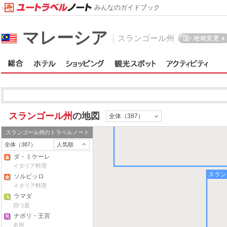
みんなのガイドブック
マレーシア
スランゴール州
スランゴール州
の地図
全体（387）
スランゴール州
のトラベルノート
全体（387）
人気順
ダ・ミケーレ
イタリア料理
スラン
ソルビッロ
イタリア料理
ラマダ
四つ星
ナポリ・王宮
名所