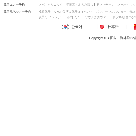
ートメント
韓国エステ予約
スパ
クリニック
汗蒸幕・よもぎ蒸し
足マッサージ
スポーツマッ
マンハッタン ビジネス
ホテル TTDI
三つ星
韓国現地ツアー予約
韓服体験
KPOP公演＆体験＆イベント
パフォーマンスショー
伝統
ベスト ビュー ホテル ク
夜景/ナイトツアー
市内ツアー
ソウル郊外ツアー
ドラマ/映画ロケ
ラナ ジャヤ
二つ星
한국어
|
日本語
|
フォー ポインツ バイ シ
ェラトン プチョン
四つ星
Copyright (C) 国内・海外旅
もっと見る