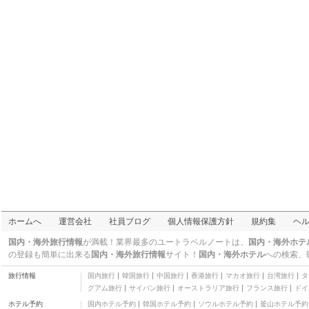
博物館・美術館
カプリ島
名所
アリヤ ホテル クラン
三つ星
デ アップタウン ホテル
SS2
二つ星
デジャヤ ホテル
二つ星
アイ スイート アイ シテ
ィ シャ アラム
三つ星
ラワン スイート 2 ベッ
ドルーム スタンダード
三つ星
アパートメント 1
ソボテル ブティック ホ
テル コタ ダマンサラ 8
三つ星
ホームステイカイト ア
ホームへ
運営会社
社員ブログ
個人情報保護方針
規約集
ヘ
ット ユトロポリス
三つ星
ノバ SJ ホームステイ
国内・海外旅行情報
が満載！業界最多のユートラベルノートは、
国内・海外ホテ
二つ星
の登録も簡単に出来る
国内・海外旅行情報
サイト！
国内・海外ホテル
への検索、
ロイヤル チュラン ダマ
旅行情報
国内旅行
韓国旅行
中国旅行
香港旅行
マカオ旅行
台湾旅行
タ
ンサラ
五つ星
グアム旅行
サイパン旅行
オーストラリア旅行
フランス旅行
ドイ
ラワン スイート 1 ベッ
ホテル予約
国内ホテル予約
韓国ホテル予約
ソウルホテル予約
釜山ホテル予約
ドルーム コーナー アパ
三つ星