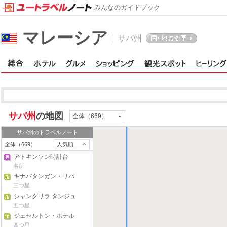
みんなのガイドブック
マレーシア
サバ州
サバ州
の地図
サバ州
全体（669）
サバ州
のトラベルノート
全体（669）
人気順
アトキンソン時計台
名所
キナバタンガン・リバ
ーサイド・ロッジ
三つ星
シャングリラ タンジュ
ン アル リゾート
五つ星
ジェセルトン・ホテル
四つ星