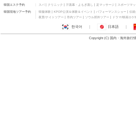
韓国エステ予約
スパ
クリニック
汗蒸幕・よもぎ蒸し
足マッサージ
スポーツマッ
タナク ナブル ホームス
テイ
二つ星
韓国現地ツアー予約
韓服体験
KPOP公演＆体験＆イベント
パフォーマンスショー
伝統
ホテル エデン 54
夜景/ナイトツアー
市内ツアー
ソウル郊外ツアー
ドラマ/映画ロケ
三つ星
한국어
|
日本語
|
ホテル デリートン KK
二つ星
Copyright (C) 国内・海外旅
もっと見る