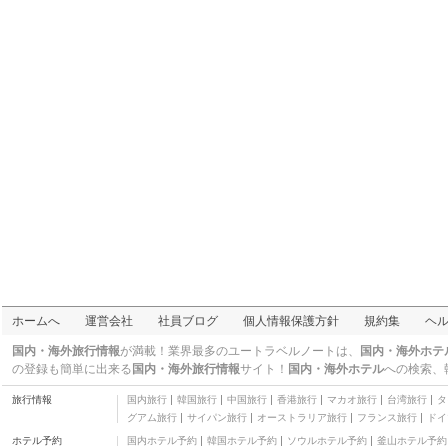
ェッセルトンホテル）
カフェ・スイーツ
コタキナバル
街・通り
氣
スパ・マッサージ・ネイル
ラフレシア館
自然
ロッカゥイ・ワイルド
ライフ・パーク
テーマパーク
サピ島
街・通り
皇悦
中華
マヌカン島
街・通り
サンデーマーケット
ホームへ
運営会社
社員ブログ
個人情報保護方針
規約集
ヘ
市場・専門街
スリマラッカ
国内・海外旅行情報
が満載！業界最多のユートラベルノートは、
国内・海外ホテ
マレー料理
の登録も簡単に出来る
国内・海外旅行情報
サイト！
国内・海外ホテル
への検索、
ゴマントン洞窟
旅行情報
国内旅行
韓国旅行
中国旅行
香港旅行
マカオ旅行
台湾旅行
タ
自然
グアム旅行
サイパン旅行
オーストラリア旅行
フランス旅行
ドイ
レインボー コヴナント
ホテル予約
国内ホテル予約
韓国ホテル予約
ソウルホテル予約
釜山ホテル予約
40
三つ星