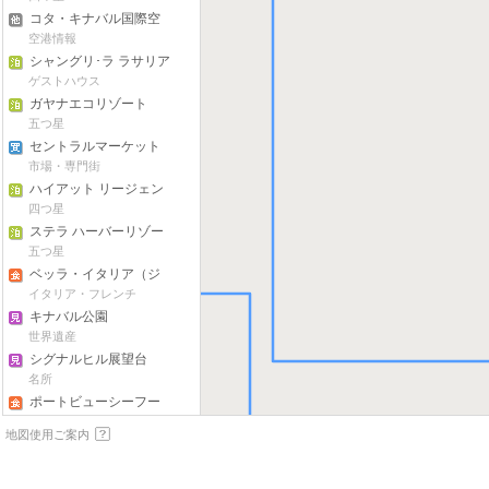
コタ・キナバル国際空
港
空港情報
シャングリ･ラ ラサリア
リゾート
ゲストハウス
ガヤナエコリゾート
五つ星
セントラルマーケット
市場・専門街
ハイアット リージェン
シー キナバル ホテル
四つ星
ステラ ハーバーリゾー
ト＆スパ
五つ星
ベッラ・イタリア（ジ
ェッセルトンホテル）
イタリア・フレンチ
キナバル公園
世界遺産
シグナルヒル展望台
名所
ポートビューシーフー
ドレストラン
海鮮料理
地図使用ご案内
ボルネオ1945
カフェ・スイーツ
マウントバッテン（ジ