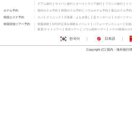
寿司・和食
グアム旅行
サイパン旅行
オーストラリア旅行
フランス旅行
ドイ
めなみ
ホテル予約
国内ホテル予約
韓国ホテル予約
ソウルホテル予約
釜山ホテル予約
寿司・和食
韓国エステ予約
スパ
クリニック
汗蒸幕・よもぎ蒸し
足マッサージ
スポーツマッ
鳥彌三 あざみ
寿司・和食
韓国現地ツアー予約
韓服体験
KPOP公演＆体験＆イベント
パフォーマンスショー
伝統
ラ・ガジェガ
夜景/ナイトツアー
市内ツアー
ソウル郊外ツアー
ドラマ/映画ロケ
洋食
한국어
|
日本語
|
万豚記
麺類
Copyright (C) 国内・海外旅
もっと見る