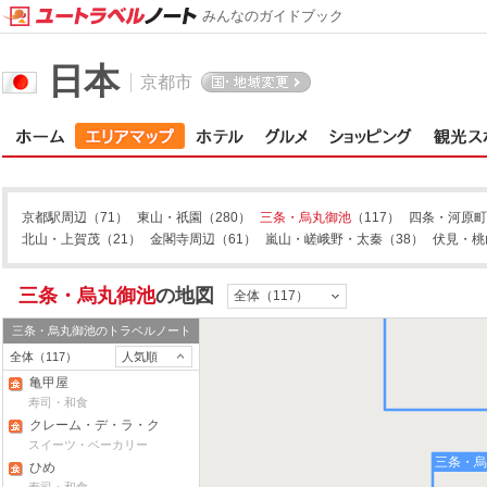
みんなのガイドブック
今出川・丸太町
日本
京都市
京都駅周辺
（71）
東山・祇園
（280）
三条・烏丸御池
（117）
四条・河原町
北山・上賀茂
（21）
金閣寺周辺
（61）
嵐山・嵯峨野・太秦
（38）
伏見・桃
三条・烏丸御池
の地図
全体（117）
三条・烏丸御池
のトラベルノート
全体（117）
人気順
亀甲屋
寿司・和食
クレーム・デ・ラ・ク
レーム（烏丸本店）
スイーツ・ベーカリー
三条・
ひめ