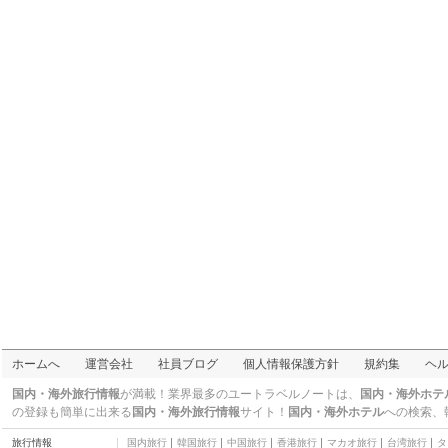
万葉はせがわ
寿司・和食
素夢子・古茶家
焼肉・韓国料理
両川
寿司・和食
キルフェボン京都
スイーツ・ベーカリー
池田屋・はなの舞
居酒屋/ＢＡＲ
エンボカ
イタリア・フレンチ
カオカフェイシカワ
イタリア・フレンチ
京丹波
京都駅周辺
お土産・伝統工芸品
百
居酒屋/ＢＡＲ
三条商店街
ホームへ
運営会社
社員ブログ
個人情報保護方針
規約集
ヘ
市場・商店街
喜久屋
国内・海外旅行情報
が満載！業界最多のユートラベルノートは、
国内・海外ホテ
お土産・伝統工芸品
の登録も簡単に出来る
国内・海外旅行情報
サイト！
国内・海外ホテル
への検索、
おばんざい
旅行情報
国内旅行
韓国旅行
中国旅行
香港旅行
マカオ旅行
台湾旅行
タ