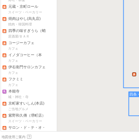
寿司・和食
元蔵・京町ロール
スイーツ・ベーカリー
焼肉はやし(烏丸店)
焼肉・韓国料理
四季の味すぎうら（蛸
薬師店）
居酒屋/ＢＡＲ
コージーカフェ
カフェ
イノダコーヒー（本
店）
カフェ
伊右衛門サロンカフェ
カフェ
フクミミ
カフェ
本能寺
四条
城・神社・寺
京町家すいしん(本店)
ご当地グルメ
紫野和久傳（堺町店）
スイーツ・ベーカリー
サロン・ド・テ・オ・
グルニエ・ドール
スイーツ・ベーカリー
地図使用ご案内