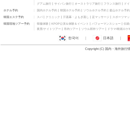
グアム旅行
サイパン旅行
オーストラリア旅行
フランス旅行
ドイ
ホテル予約
国内ホテル予約
韓国ホテル予約
ソウルホテル予約
釜山ホテル予約
韓国エステ予約
スパ
クリニック
汗蒸幕・よもぎ蒸し
足マッサージ
スポーツマッ
韓国現地ツアー予約
韓服体験
KPOP公演＆体験＆イベント
パフォーマンスショー
伝統
夜景/ナイトツアー
市内ツアー
ソウル郊外ツアー
ドラマ/映画ロケ
한국어
|
日本語
|
Copyright (C) 国内・海外旅