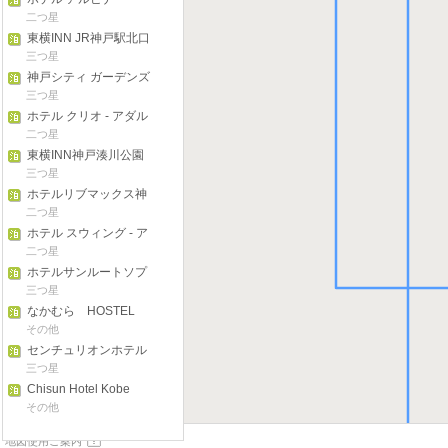
二つ星
東横INN JR神戸駅北口
三つ星
神戸シティ ガーデンズ
ホテル
三つ星
ホテル クリオ - アダル
ト オンリー
二つ星
東横INN神戸湊川公園
三つ星
ホテルリブマックス神
戸
二つ星
ホテル スウィング - ア
ダルト オンリー
二つ星
ホテルサンルートソプ
ラ神戸アネッサ
三つ星
なかむら HOSTEL
NAKAMURA Kobe
その他
センチュリオンホテル
グランド神戸駅前
三つ星
Chisun Hotel Kobe
その他
地図使用ご案内