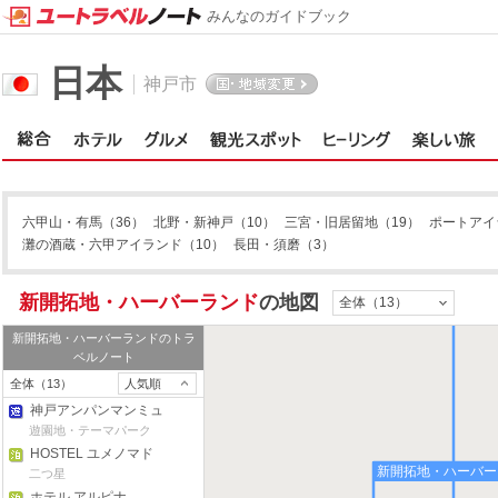
みんなのガイドブック
日本
神戸市
六甲山・有馬
（36）
北野・新神戸
（10）
三宮・旧居留地
（19）
ポートアイ
灘の酒蔵・六甲アイランド
（10）
長田・須磨
（3）
新開拓地・ハーバーランド
の地図
全体（13）
新開拓地・ハーバーランド
のトラ
ベルノート
全体（13）
人気順
神戸アンパンマンミュ
ージアム&モール
遊園地・テーマパーク
HOSTEL ユメノマド
新開拓地・ハーバー
二つ星
ホテル アルピナ