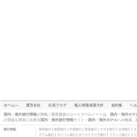
その他
札幌すみれホテル
三つ星
札幌 ガーデン パレス
中島公園
三つ星
中村屋旅館
三つ星
ホテルWBF札幌大通
三つ星
チサンイン札幌
三つ星
ホームへ
運営会社
社員ブログ
個人情報保護方針
規約集
ヘ
国内・海外旅行情報
が満載！業界最多のユートラベルノートは、
国内・海外ホテ
の登録も簡単に出来る
国内・海外旅行情報
サイト！
国内・海外ホテル
への検索、
旅行情報
国内旅行
韓国旅行
中国旅行
香港旅行
マカオ旅行
台湾旅行
タ
グアム旅行
サイパン旅行
オーストラリア旅行
フランス旅行
ドイ