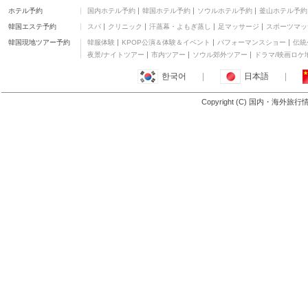
ホテル予約
国内ホテル予約
韓国ホテル予約
ソウルホテル予約
釜山ホテル予約
韓国エステ予約
スパ
クリニック
汗蒸幕・よもぎ蒸し
足マッサージ
スポーツマッ
韓国現地ツアー予約
韓服体験
KPOP公演＆体験＆イベント
パフォーマンスショー
伝統
夜景/ナイトツアー
市内ツアー
ソウル郊外ツアー
ドラマ/映画ロケ
한국어
|
日本語
|
Copyright (C) 国内・海外旅