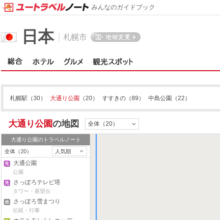
みんなのガイドブック
日本
札幌市
札幌駅
（30）
大通り公園
（20）
すすきの
（89）
中島公園
（22）
大通り公園
の地図
全体（20）
札幌駅
大通り公園
のトラベルノート
全体（20）
人気順
大通公園
公園
さっぽろテレビ塔
タワー・展望台
さっぽろ雪まつり
伝統・行事