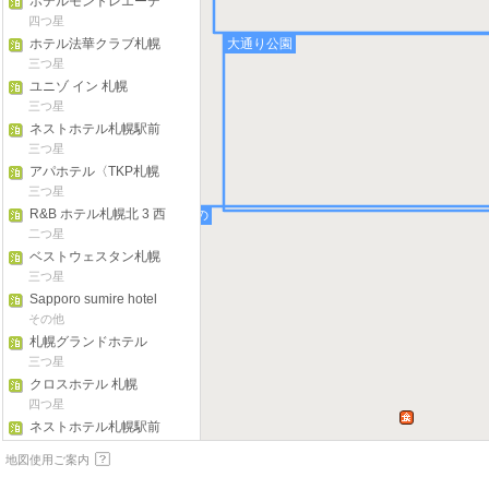
ホテルモントレエーデ
ルホフ札幌
四つ星
大通り公園
ホテル法華クラブ札幌
三つ星
ユニゾ イン 札幌
三つ星
ネストホテル札幌駅前
三つ星
アパホテル〈TKP札幌
駅前〉
三つ星
R&B ホテル札幌北 3 西
すすきの
2
二つ星
ベストウェスタン札幌
大通公園
三つ星
Sapporo sumire hotel
その他
札幌グランドホテル
三つ星
クロスホテル 札幌
四つ星
ネストホテル札幌駅前
三つ星
地図使用ご案内
New Otani Inn Sapporo