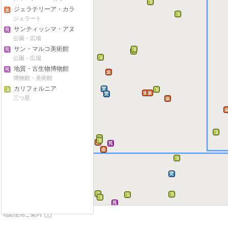
ジェラテリーア・カラ
ベ
ジェラート
サンティッシマ・アヌ
ンツィアータ広場
公園・広場
サン・マルコ美術館
公園・広場
地質・古生物博物館
博物館・美術館
カリフォルニア
三つ星
ーモ周辺
地図使用ご案内