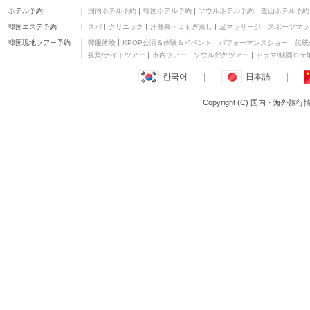
ホテル予約
国内ホテル予約
韓国ホテル予約
ソウルホテル予約
釜山ホテル予約
韓国エステ予約
スパ
クリニック
汗蒸幕・よもぎ蒸し
足マッサージ
スポーツマッ
韓国現地ツアー予約
韓服体験
KPOP公演＆体験＆イベント
パフォーマンスショー
伝統
夜景/ナイトツアー
市内ツアー
ソウル郊外ツアー
ドラマ/映画ロケ
한국어
|
日本語
|
Copyright (C) 国内・海外旅