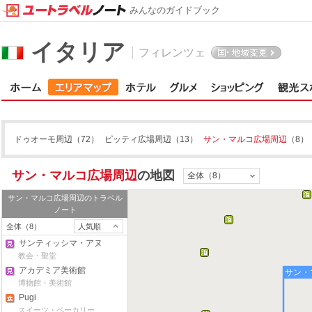
みんなのガイドブック
イタリア
フィレンツェ
ドゥオーモ周辺
（72）
ピッティ広場周辺
（13）
サン・マルコ広場周辺
（8）
サン・マルコ広場周辺
の地図
全体（8）
サン・マルコ広場周辺
のトラベル
ノート
全体（8）
人気順
サンティッシマ・アヌ
ンツィアータ教会
教会・聖堂
アカデミア美術館
サン・
博物館・美術館
Pugi
スイーツ・ベーカリー