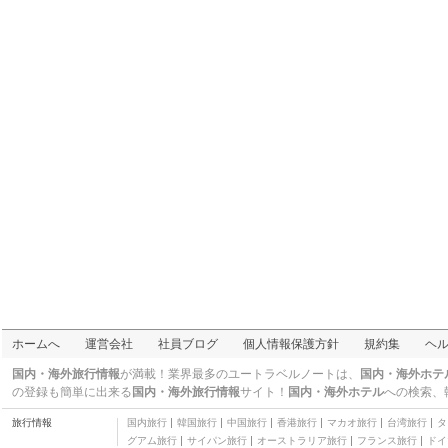
ホームへ
運営会社
社員ブログ
個人情報保護方針
規約集
ヘ
国内・海外旅行情報
が満載！業界最多のユートラベルノートは、
国内・海外ホテ
サン・ニッコロ
の登録も簡単に出来る
国内・海外旅行情報
サイト！
国内・海外ホテル
への検索、
旅行情報
国内旅行
韓国旅行
中国旅行
香港旅行
マカオ旅行
台湾旅行
タ
グアム旅行
サイパン旅行
オーストラリア旅行
フランス旅行
ドイ