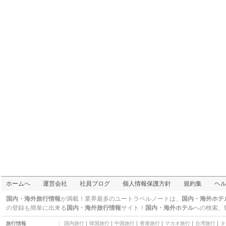
ホワイト オーキッド
三つ星
Chinatown Hostel
三つ星
W22 バイ ブラサリ
三つ星
チャイナタウン ホテル
三つ星
ミラマー ホテル バンコ
ク
四つ星
グランド チャイナ ホテ
ル
四つ星
サンペーン アパートメ
ント
二つ星
グランド チャイナ プリ
ンセス ホテル
四つ星
ニュー エンパイア
三つ星
チェック イン チャイナ
ホームへ
運営会社
社員ブログ
個人情報保護方針
規約集
ヘ
タウン
三つ星
リブ ローカル
国内・海外旅行情報
が満載！業界最多のユートラベルノートは、
国内・海外ホテ
二つ星
の登録も簡単に出来る
国内・海外旅行情報
サイト！
国内・海外ホテル
への検索、
シャンハイ マンション
旅行情報
国内旅行
韓国旅行
中国旅行
香港旅行
マカオ旅行
台湾旅行
タ