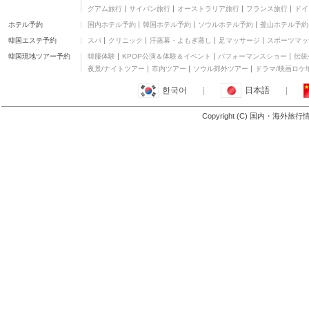
バンコク
四つ星
グアム旅行
サイパン旅行
オーストラリア旅行
フランス旅行
ドイ
アイチェック イン リー
ホテル予約
国内ホテル予約
韓国ホテル予約
ソウルホテル予約
釜山ホテル予約
ジェンシー チャイナタ
三つ星
ウン
韓国エステ予約
スパ
クリニック
汗蒸幕・よもぎ蒸し
足マッサージ
スポーツマッ
チャイナタウン ホステ
ル
二つ星
韓国現地ツアー予約
韓服体験
KPOP公演＆体験＆イベント
パフォーマンスショー
伝統
バーン2459
夜景/ナイトツアー
市内ツアー
ソウル郊外ツアー
ドラマ/映画ロケ
三つ星
한국어
|
日本語
|
カチャ ベッド
二つ星
Copyright (C) 国内・海外旅
もっと見る