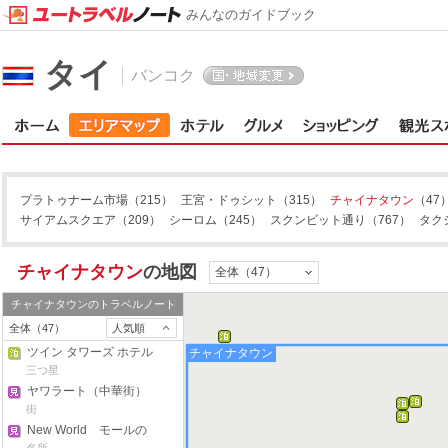
みんなのガイドブック
タイ
バンコク
プラトゥナーム市場
（215）
王宮・ドゥシット
（315）
チャイナタウン
（47
サイアムスクエア
（209）
シーロム
（245）
スクンビット通り
（767）
タク
チャイナタウン
の地図
全体（47）
チャイナタウン
のトラベルノート
全体（47）
人気順
ツイン タワーズ ホテル
チャイナタウン
三つ星
ヤワラート（中華街）
通り
街
New World モールの
廃虚