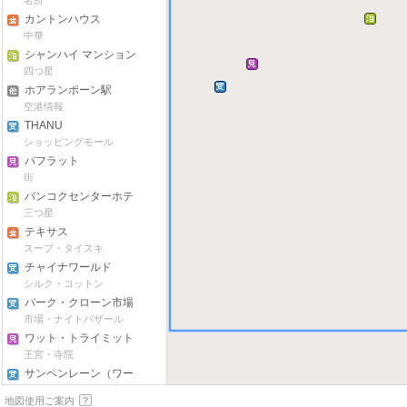
名所
カントンハウス
中華
シャンハイ マンション
ブティック ホテル
四つ星
ホアランポーン駅
空港情報
THANU
ショッピングモール
パフラット
街
バンコクセンターホテ
ル
三つ星
テキサス
スープ・タイスキ
チャイナワールド
シルク・コットン
パーク・クローン市場
市場・ナイトバザール
ワット・トライミット
王宮・寺院
サンペンレーン（ワー
ニット）通り
雑貨・インテリア
地図使用ご案内