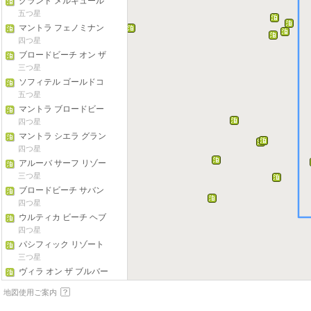
グランド メルキュール
ブロードビーチ
五つ星
マントラ フェノミナン
四つ星
ブロードビーチ オン ザ
パーク - ウィー アコモ
三つ星
デイト
ソフィテル ゴールドコ
ースト
五つ星
マントラ ブロードビー
チ オン ザ パーク
四つ星
マントラ シエラ グラン
ド
四つ星
アルーバ サーフ リゾー
ト
三つ星
ブロードビーチ サバン
ナ ホテル & リゾート
四つ星
ウルティカ ビーチ ヘブ
ン アット ブロードビー
四つ星
チ
パシフィック リゾート
ブロードビーチ
三つ星
ヴィラ オン ザ ブルバー
ド
三つ星
地図使用ご案内
ボイジャー リゾート