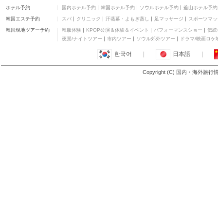
ザ スター グランド アッ
ホテル予約
国内ホテル予約
韓国ホテル予約
ソウルホテル予約
釜山ホテル予約
ト ザ ゴールド コースト
五つ星
韓国エステ予約
スパ
クリニック
汗蒸幕・よもぎ蒸し
足マッサージ
スポーツマッ
ザ ウェーブ リゾート
四つ星
韓国現地ツアー予約
韓服体験
KPOP公演＆体験＆イベント
パフォーマンスショー
伝統
ベル エアー オン ブロー
夜景/ナイトツアー
市内ツアー
ソウル郊外ツアー
ドラマ/映画ロケ
ドビーチ
四つ星
한국어
|
日本語
|
ペッパーズ ブロードビ
ーチ
五つ星
Copyright (C) 国内・海外旅
もっと見る