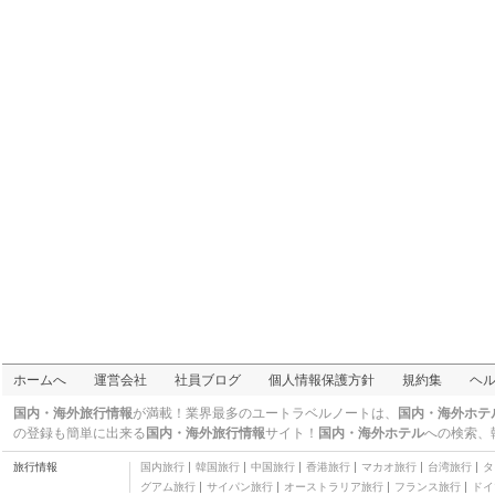
四つ星
シエラ グランド
三つ星
クラワ ロッジ
三つ星
ザ リッツ リゾート
四つ星
クイーンスレイ アパー
トメント
三つ星
アルバサンズリゾート
四つ星
ブレークフリー ダイヤ
モンド ビーチ リゾート
四つ星
ジュピターズ ホテル &
カジノ
五つ星
ブロードビーチ パシフ
ィック リゾート
四つ星
オラクル リゾート ブロ
ホームへ
運営会社
社員ブログ
個人情報保護方針
規約集
ヘ
ードビーチ - ウィー ア
三つ星
コモデート
ボードビーチ ホリデイ
国内・海外旅行情報
が満載！業界最多のユートラベルノートは、
国内・海外ホテ
アパートメンツ
四つ星
の登録も簡単に出来る
国内・海外旅行情報
サイト！
国内・海外ホテル
への検索、
ネプチューン リゾート
旅行情報
国内旅行
韓国旅行
中国旅行
香港旅行
マカオ旅行
台湾旅行
タ
三つ星
グアム旅行
サイパン旅行
オーストラリア旅行
フランス旅行
ドイ