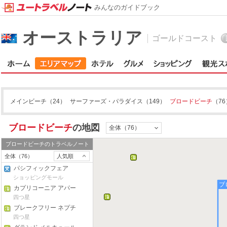
みんなのガイドブック
オーストラリア
ゴールドコースト
メインビーチ
（24）
サーファーズ・パラダイス
（149）
ブロードビーチ
（76
ブロードビーチ
の地図
全体（76）
ブロードビーチ
のトラベルノート
全体（76）
人気順
パシフィックフェア
ショッピングモール
ブ
カプリコーニア アパー
トメンツ
四つ星
ブレークフリー ネプチ
ューン リゾート
四つ星