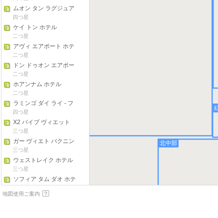
ムオン タン ラグジュア
リー プー トー ホテル
四つ星
ケイ トン ホテル
二つ星
アヴィ エアポート ホテ
ル
二つ星
ドン ドゥオン エアポー
ト ホテル
二つ星
ホアンナム ホテル
二つ星
ラミンゴ ダイ ライ - フ
ォレスト イン ザ スカイ
四つ星
X2 バイブ ヴィエット
トリ ホテル
三つ星
ガー ヴィエト バクニン
北中部
ラグジュアリー ホテル
三つ星
ウェストレイク ホテル
& リゾート ヴィン フッ
三つ星
ク
ソフィア タム ダオ ホテ
ル & スパ
三つ星
地図使用ご案内
サオ マイ ホステル
二つ星
VATC スリープポッド