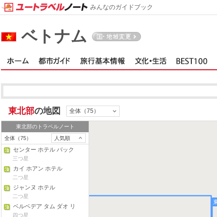
みんなのガイドブック
ベトナム
東北部
の地図
全体（75）
東北部
のトラベルノート
全体（75）
人気順
センター ホテル バック
ニン
三つ星
カイ ホアン ホテル
二つ星
ジャンヌ ホテル
二つ星
西北部
ベルベデア タム ダオ リ
ゾート
四つ星