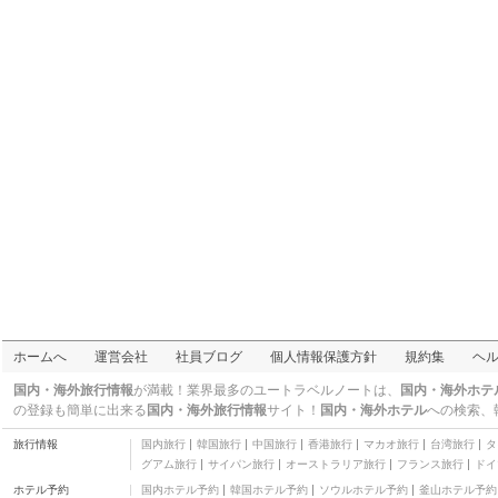
ターミナル 1
その他
ギャラクシー ホテル タ
イ グエン
三つ星
HAAP エアポート ビュ
ー アパートメント
二つ星
N ハウス タム ダオ ゴル
フ アンド リゾート
三つ星
チョ ホテル アンド アパ
ートメント
三つ星
ホアン イェン ホテル
二つ星
FLC ラグジュアリー リ
ゾート ヴィン プク
四つ星
タム ダオ スター ホテル
三つ星
ファック ズアン リゾー
ホームへ
運営会社
社員ブログ
個人情報保護方針
規約集
ヘ
ト
三つ星
プオン ドン エアポート
国内・海外旅行情報
が満載！業界最多のユートラベルノートは、
国内・海外ホテ
ホテル
二つ星
の登録も簡単に出来る
国内・海外旅行情報
サイト！
国内・海外ホテル
への検索、
マイ フオン エアポート
旅行情報
国内旅行
韓国旅行
中国旅行
香港旅行
マカオ旅行
台湾旅行
タ
ゲストハウス
二つ星
グアム旅行
サイパン旅行
オーストラリア旅行
フランス旅行
ドイ
ソー ホテル バク ニン
ホテル予約
国内ホテル予約
韓国ホテル予約
ソウルホテル予約
釜山ホテル予約
三つ星