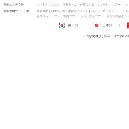
韓国エステ予約
スパ
クリニック
汗蒸幕・よもぎ蒸し
足マッサージ
スポーツマッ
メラ ホテル
三つ星
韓国現地ツアー予約
韓服体験
KPOP公演＆体験＆イベント
パフォーマンスショー
伝統
リエン ソン アパートメ
夜景/ナイトツアー
市内ツアー
ソウル郊外ツアー
ドラマ/映画ロケ
ント
三つ星
한국어
|
日本語
|
グリーン パインズ リゾ
ート
四つ星
Copyright (C) 国内・海外旅
もっと見る
メコンデルタ