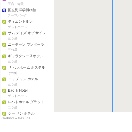
王宮・寺院
国立海洋学博物館
テーマパーク
ティエントルン
ゲストハウス
サム デイズ オブ サイレ
ンス
三つ星
ニャチャン ワンダーラ
ンド ホテル
三つ星
ギャラクシー 3 ホテル
三つ星
リトル ホーム ホステル
ニャチャン
その他
ニャ チャン ホテル
三つ星
Bao Ti Hotel
ゲストハウス
レベトホテル ダラット
二つ星
シー サン ホテル
地図使用ご案内
二つ星
東南部
サイゴン プー イェン ホ
テル
四つ星