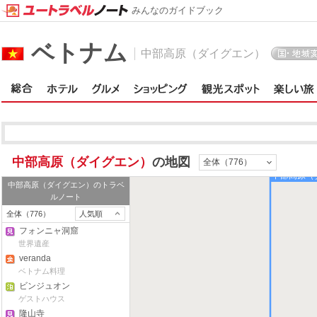
みんなのガイドブック
ベトナム
中部高原（ダイグエン）
中部高原（ダイグエン）
の地図
全体（776）
中部高原（
中部高原（ダイグエン）
のトラベ
ルノート
全体（776）
人気順
フォンニャ洞窟
世界遺産
veranda
ベトナム料理
ビンジュオン
ゲストハウス
隆山寺