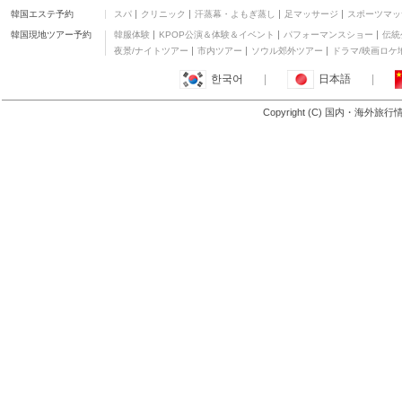
ャチャン
三つ星
韓国エステ予約
スパ
クリニック
汗蒸幕・よもぎ蒸し
足マッサージ
スポーツマッ
フル ハウス ホテル
韓国現地ツアー予約
韓服体験
KPOP公演＆体験＆イベント
パフォーマンスショー
伝統
三つ星
夜景/ナイトツアー
市内ツアー
ソウル郊外ツアー
ドラマ/映画ロケ
ホテル サン ビエン
한국어
|
日本語
|
二つ星
ヒエップ イェン ホテル
Copyright (C) 国内・海外旅
二つ星
もっと見る