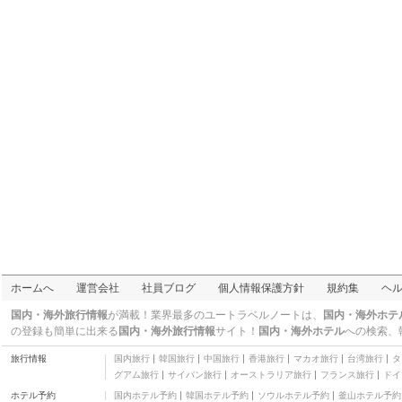
Starlet Hotel Nha Trang
三つ星
ムオン タン クイ ニョン
ホテル
三つ星
バッハ ドゥオング ホテ
ル ニャ チャン
三つ星
レジェンドシー ホテル
四つ星
モダン スカイ ホテル
三つ星
ヴィヴィッド ガーデン
ホームステイ
三つ星
シー ライト ホテル
二つ星
BIDV Hotel
二つ星
ホームへ
運営会社
社員ブログ
個人情報保護方針
規約集
ヘ
ルビーホテル ニャチャ
ン トランプー ストリー
三つ星
国内・海外旅行情報
が満載！業界最多のユートラベルノートは、
国内・海外ホテ
ト
タン ビン ホテル
の登録も簡単に出来る
国内・海外旅行情報
サイト！
国内・海外ホテル
への検索、
二つ星
旅行情報
国内旅行
韓国旅行
中国旅行
香港旅行
マカオ旅行
台湾旅行
タ
ンハトラン アイランド
グアム旅行
サイパン旅行
オーストラリア旅行
フランス旅行
ドイ
ホテル
二つ星
ホテル予約
国内ホテル予約
韓国ホテル予約
ソウルホテル予約
釜山ホテル予約
オリンピックホテル ニ