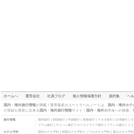
ロー
二つ星
ヴィラズ レジデンス バ
イ ウィークエンダー リ
三つ星
ゾート
アノン ビラ
二つ星
サムジャナ ヴィラズ
五つ星
MM ヒル ホテル
三つ星
8 ベッドルーム マルチ
プル ヴィラズ フォー ラ
三つ星
ージ グループス
ラマイ ベイビュー リゾ
ート
三つ星
サムイ サンライズ ヴィ
ラ
四つ星
サムイ ネイティブ リゾ
ホームへ
運営会社
社員ブログ
個人情報保護方針
規約集
ヘ
ート ＆ スパ
三つ星
NB サンライズ マウン
国内・海外旅行情報
が満載！業界最多のユートラベルノートは、
国内・海外ホテ
テン ヴィラ
三つ星
の登録も簡単に出来る
国内・海外旅行情報
サイト！
国内・海外ホテル
への検索、
アルズハット
旅行情報
国内旅行
韓国旅行
中国旅行
香港旅行
マカオ旅行
台湾旅行
タ
三つ星
グアム旅行
サイパン旅行
オーストラリア旅行
フランス旅行
ドイ
シバヤ パームス サンセ
ホテル予約
国内ホテル予約
韓国ホテル予約
ソウルホテル予約
釜山ホテル予約
ット ビーチ ヴィラ
三つ星