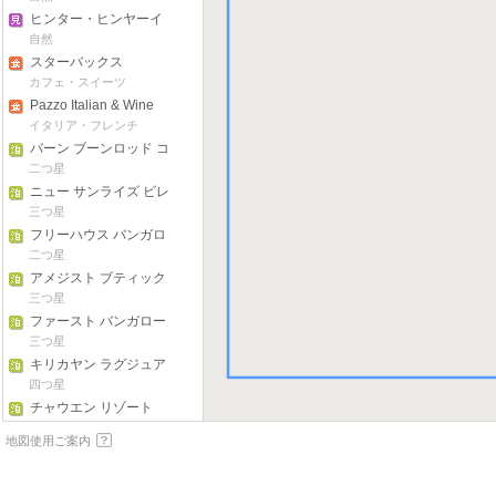
ヒンター・ヒンヤーイ
自然
スターバックス
カフェ・スイーツ
Pazzo Italian & Wine
Bar
イタリア・フレンチ
バーン ブーンロッド コ
ンド
二つ星
ニュー サンライズ ビレ
ッジ バン ポー ビーチ
三つ星
フリーハウス バンガロ
ー サムイ
二つ星
アメジスト ブティック
ホテルフィッシャーマ
三つ星
ンズ ビレッジ
ファースト バンガロー
ビーチ リゾート
三つ星
キリカヤン ラグジュア
リー プール ヴィラズ &
四つ星
スパ サムイ
チャウエン リゾート
三つ星
地図使用ご案内
ザ サンデイズ サンクチ
ュアリ リゾート & スパ
三つ星
ラッキー マザー バンガ