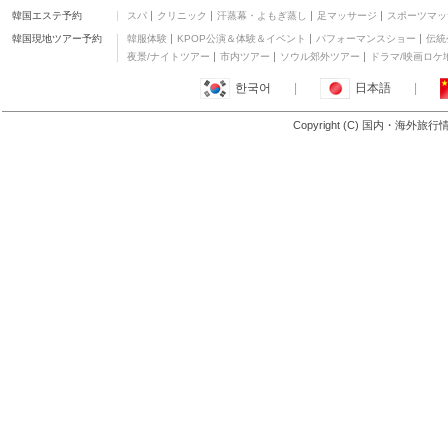
韓国エステ予約
スパ
クリニック
汗蒸幕・よもぎ蒸し
足マッサージ
スポーツマッ
アナンタラリゾート&ス
パ
五つ星
韓国現地ツアー予約
韓服体験
KPOP公演＆体験＆イベント
パフォーマンスショー
伝統
ブンダリ ヴィラズ
夜景/ナイトツアー
市内ツアー
ソウル郊外ツアー
ドラマ/映画ロケ
四つ星
한국어
|
日本語
|
サムイ マーメイド リゾ
ート ガーデン サイド
三つ星
Copyright (C) 国内・海外旅
もっと見る