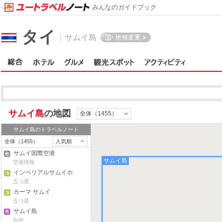
みんなのガイドブック
タイ
サムイ島
サムイ島
の地図
全体（1455）
サムイ島
のトラベルノート
全体（1455）
人気順
サムイ国際空港
サムイ島
空港情報
インペリアルサムイホ
テル
五つ星
カーマ サムイ
五つ星
サムイ島
自然