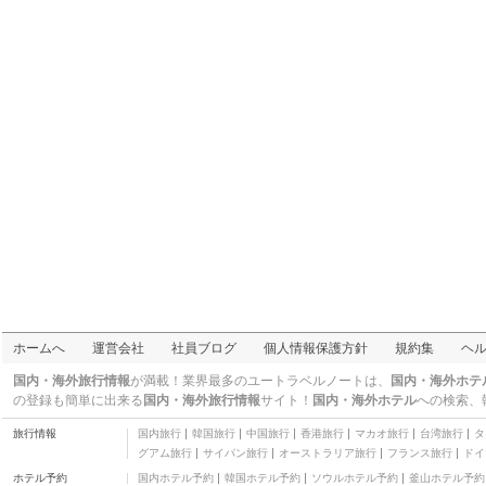
(貓與海民宿)
三つ星
エンジェル ガーデン B
アンド B (天使花園民宿)
三つ星
モモ ハウス
三つ星
E E ホーム
三つ星
Sweetlight B&B
三つ星
リッチ ステイ
二つ星
パリ カフェ B&B (罗东
巴黎左岸)
三つ星
Dancing Butterfly Slide
Family Inn
三つ星
サン スイート ホテル
ホームへ
運営会社
社員ブログ
個人情報保護方針
規約集
ヘ
三つ星
ゴーマイスー B&B (羅東
国内・海外旅行情報
が満載！業界最多のユートラベルノートは、
国内・海外ホテ
果宿民宿)
二つ星
の登録も簡単に出来る
国内・海外旅行情報
サイト！
国内・海外ホテル
への検索、
ハイテン B&B (海田會館
旅行情報
国内旅行
韓国旅行
中国旅行
香港旅行
マカオ旅行
台湾旅行
タ
民宿)
三つ星
グアム旅行
サイパン旅行
オーストラリア旅行
フランス旅行
ドイ
パス ハピネス オン (傳
ホテル予約
国内ホテル予約
韓国ホテル予約
ソウルホテル予約
釜山ホテル予約
遞幸福爵士館)
三つ星