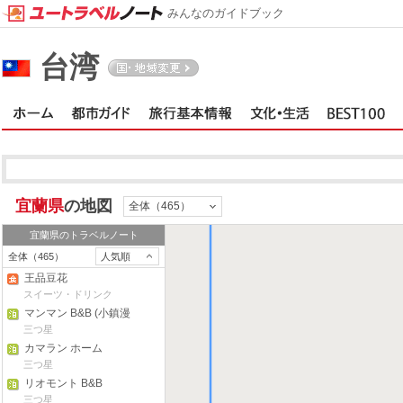
みんなのガイドブック
台湾
宜蘭県
宜蘭県
の地図
全体（465）
宜蘭県
のトラベルノート
全体（465）
人気順
王品豆花
スイーツ・ドリンク
マンマン B&B (小鎮漫
漫)
三つ星
カマラン ホーム
三つ星
リオモント B&B
三つ星