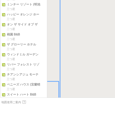
ミンチー リゾート (明池
山莊)
三つ星
ハッピー オレンジ ホー
ムステイ (宜蘭名宿幸福
三つ星
橘子)
オン ザ サイド オブ ザ
ウォーター (在水一方)
二つ星
桃園 B&B
二つ星
ザ グローリー ホテル
(同榮大飯店)
三つ星
ウィンドミル ガーデン
キャッスル (風車花園城
三つ星
堡)
リバー フォレスト リゾ
ート ホテル (水岸森林休
三つ星
閒農場)
チアンシアジュ モーテ
ル
三つ星
ペニーズ ハウス (宜蘭晴
天娃娃民宿)
三つ星
スイート ハート B&B
三つ星
地図使用ご案内
ナンバー 57 ホームステ
イ (57號民宿)
三つ星
キャット & シー B&B