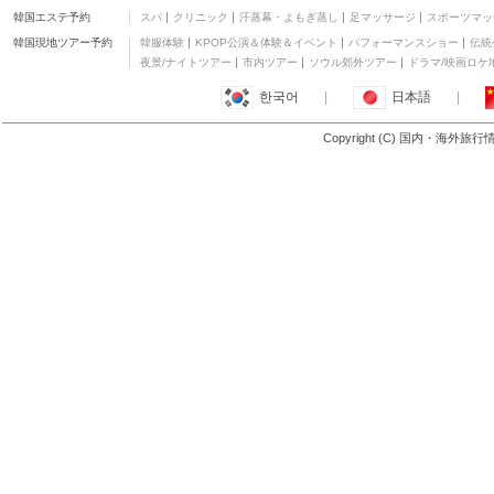
韓国エステ予約
スパ
クリニック
汗蒸幕・よもぎ蒸し
足マッサージ
スポーツマッ
ラッキースター B&B (羅
東幸運星民宿)
三つ星
韓国現地ツアー予約
韓服体験
KPOP公演＆体験＆イベント
パフォーマンスショー
伝統
綺麗ホテル - 蘇澳 (綺麗
夜景/ナイトツアー
市内ツアー
ソウル郊外ツアー
ドラマ/映画ロケ
商旅-宜蘭蘇澳館)
三つ星
한국어
|
日本語
|
ヒノキ ハウス B&B
三つ星
Copyright (C) 国内・海外旅
もっと見る