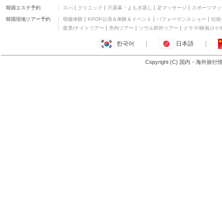
韓国エステ予約
スパ
クリニック
汗蒸幕・よもぎ蒸し
足マッサージ
スポーツマッ
韓国現地ツアー予約
韓服体験
KPOP公演＆体験＆イベント
パフォーマンスショー
伝統
夜景/ナイトツアー
市内ツアー
ソウル郊外ツアー
ドラマ/映画ロケ
한국어
|
日本語
|
Copyright (C) 国内・海外旅