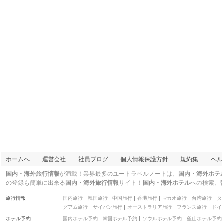
ホームへ
運営会社
社員ブログ
個人情報保護方針
規約集
ヘ
国内・海外旅行情報
が満載！業界最多のユートラベルノートは、
国内・海外ホテ
の登録も簡単に出来る
国内・海外旅行情報
サイト！
国内・海外ホテル
への検索、
旅行情報
国内旅行
韓国旅行
中国旅行
香港旅行
マカオ旅行
台湾旅行
タ
グアム旅行
サイパン旅行
オーストラリア旅行
フランス旅行
ドイ
ホテル予約
国内ホテル予約
韓国ホテル予約
ソウルホテル予約
釜山ホテル予約