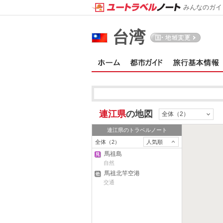
みんなのガイ
台湾
連江県
の地図
全体（2）
連江県
のトラベルノート
全体（2）
人気順
馬祖島
自然
馬祖北竿空港
交通