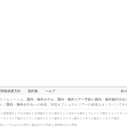
人情報保護方針
規約集
ヘルプ
회
ラベルノートは、
国内・海外ホテル、国内・海外ツアー予約
や
国内・海外旅行
情報
ト！
国内・海外ホテル
への検索、
韓国オプショナルツアー
の検索もオンラインで今
行
香港旅行
マカオ旅行
台湾旅行
タイ旅行
シンガポール旅行
マレーシア旅行
インドネシ
オーストラリア旅行
フランス旅行
ドイツ旅行
スペイン旅行
イギリス旅行
イタリア旅行
予約
ソウルホテル予約
釜山ホテル予約
済州島ホテル予約