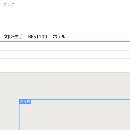
ドブック
連江県