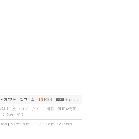
사소개
/
쿠폰・광고문의
RSS
Sitemap
が詰まったブログ、クチコミ情報、動画や写真
すぐ予約可能！
ア旅行
ベトナム旅行
フィリピン旅行
ハワイ旅行