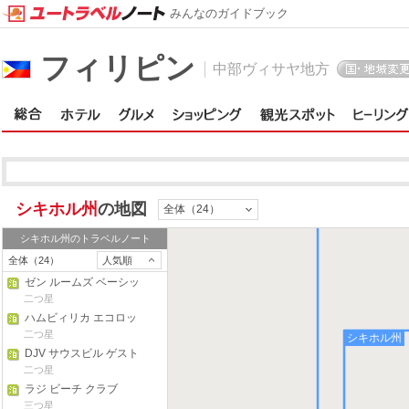
みんなのガイドブック
フィリピン
中部ヴィサヤ地方
シキホル州
の地図
全体（24）
シキホル州
のトラベルノート
全体（24）
人気順
ゼン ルームズ ベーシッ
ク レプリカ マナー シキ
二つ星
ホール
ハムビィリカ エコロッ
ジ
二つ星
シキホル州
DJV サウスビル ゲスト
ハウス
二つ星
ラジ ビーチ クラブ
三つ星