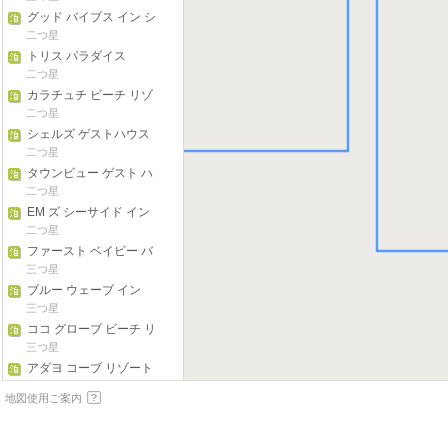
グッド バイブス イン シ
キホル
二つ星
トリス パラダイス
二つ星
カラチュチ ビーチ リゾ
ート
二つ星
シェルズ ゲストハウス
アンド バックパッカー -
二つ星
ホステル
タウンビュー ゲスト ハ
ウス
二つ星
EM ズ シーサイド イン
二つ星
ファースト ベイビー バ
イツ ゲスト ハウス
三つ星
ブルー ウェーブ イン
三つ星
ココ グローブ ビーチ リ
ゾート
三つ星
アダヨ コーブ リゾート
二つ星
地図使用ご案内
オーシャンライフ エク
スプローラズ
三つ星
レプリカ マナー