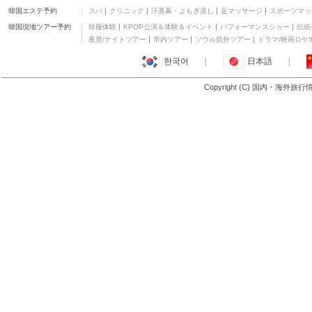
韓国エステ予約
スパ
クリニック
汗蒸幕・よもぎ蒸し
足マッサージ
スポーツマッ
韓国現地ツアー予約
韓服体験
KPOP公演＆体験＆イベント
パフォーマンスショー
伝統
夜景/ナイトツアー
市内ツアー
ソウル郊外ツアー
ドラマ/映画ロケ
한국어
|
日本語
|
Copyright (C) 国内・海外旅