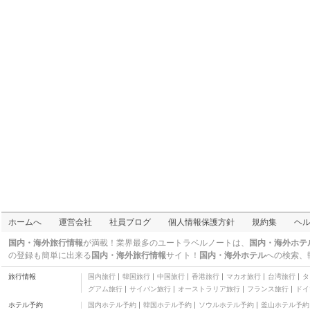
三つ星
カワヤン ホリデイ リゾ
ート
三つ星
サラマンカ ビーチ アン
ド ダイブ リゾート
四つ星
アイランディア ビーチ
リゾート
二つ星
ゼン ルームズ ベーシッ
ク レスト & リラックス
二つ星
シキホール
アイランド ランデブー
二つ星
ロイヤル クリフ リゾー
ト
二つ星
カサ ロイヤル ビーチ フ
ロント
二つ星
プリンセサ ブラクナ リ
ホームへ
運営会社
社員ブログ
個人情報保護方針
規約集
ヘ
ゾート アンド レストラ
三つ星
ン
国内・海外旅行情報
が満載！業界最多のユートラベルノートは、
国内・海外ホテ
の登録も簡単に出来る
国内・海外旅行情報
サイト！
国内・海外ホテル
への検索、
旅行情報
国内旅行
韓国旅行
中国旅行
香港旅行
マカオ旅行
台湾旅行
タ
グアム旅行
サイパン旅行
オーストラリア旅行
フランス旅行
ドイ
ホテル予約
国内ホテル予約
韓国ホテル予約
ソウルホテル予約
釜山ホテル予約